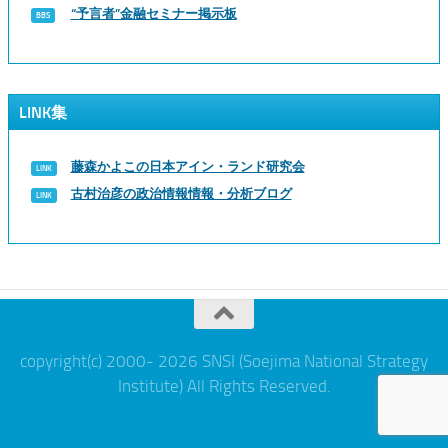
“予言者”金融セミナー掲示板
LINK集
藤森かよこの日本アイン・ランド研究会
古村治彦の政治情報情報・分析ブログ
copyright(c) 2000- 2026 SNSI (Soejima National Strategy
Institute) All Rights Reserved.