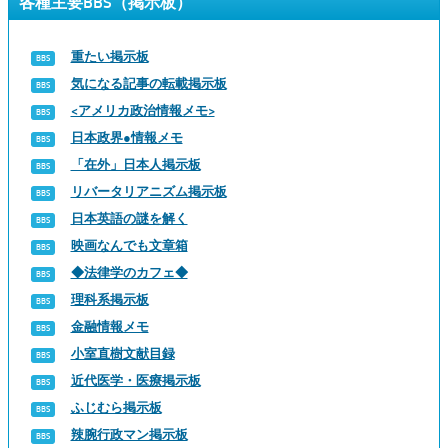
各種主要BBS（掲示板）
重たい掲示板
気になる記事の転載掲示板
<アメリカ政治情報メモ>
日本政界●情報メモ
「在外」日本人掲示板
リバータリアニズム掲示板
日本英語の謎を解く
映画なんでも文章箱
◆法律学のカフェ◆
理科系掲示板
金融情報メモ
小室直樹文献目録
近代医学・医療掲示板
ふじむら掲示板
辣腕行政マン掲示板