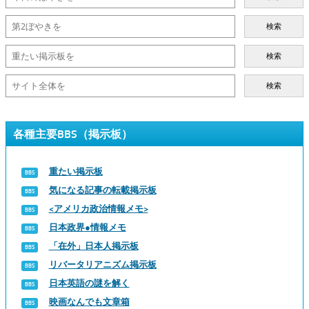
検索
検索
検索
各種主要BBS（掲示板）
重たい掲示板
気になる記事の転載掲示板
<アメリカ政治情報メモ>
日本政界●情報メモ
「在外」日本人掲示板
リバータリアニズム掲示板
日本英語の謎を解く
映画なんでも文章箱