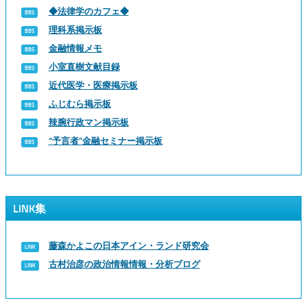
◆法律学のカフェ◆
理科系掲示板
金融情報メモ
小室直樹文献目録
近代医学・医療掲示板
ふじむら掲示板
辣腕行政マン掲示板
“予言者”金融セミナー掲示板
LINK集
藤森かよこの日本アイン・ランド研究会
古村治彦の政治情報情報・分析ブログ