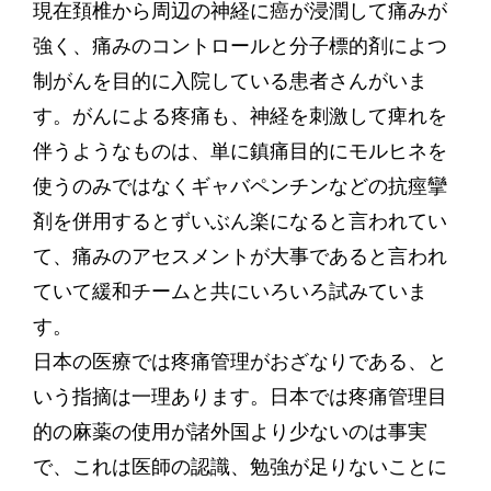
現在頚椎から周辺の神経に癌が浸潤して痛みが
強く、痛みのコントロールと分子標的剤によつ
制がんを目的に入院している患者さんがいま
す。がんによる疼痛も、神経を刺激して痺れを
伴うようなものは、単に鎮痛目的にモルヒネを
使うのみではなくギャバペンチンなどの抗痙攣
剤を併用するとずいぶん楽になると言われてい
て、痛みのアセスメントが大事であると言われ
ていて緩和チームと共にいろいろ試みていま
す。
日本の医療では疼痛管理がおざなりである、と
いう指摘は一理あります。日本では疼痛管理目
的の麻薬の使用が諸外国より少ないのは事実
で、これは医師の認識、勉強が足りないことに