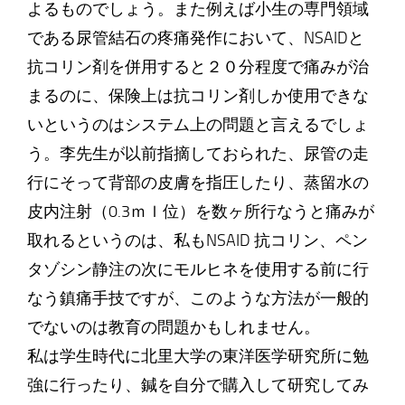
よるものでしょう。また例えば小生の専門領域
である尿管結石の疼痛発作において、NSAIDと
抗コリン剤を併用すると２０分程度で痛みが治
まるのに、保険上は抗コリン剤しか使用できな
いというのはシステム上の問題と言えるでしょ
う。李先生が以前指摘しておられた、尿管の走
行にそって背部の皮膚を指圧したり、蒸留水の
皮内注射（0.3ｍｌ位）を数ヶ所行なうと痛みが
取れるというのは、私もNSAID 抗コリン、ペン
タゾシン静注の次にモルヒネを使用する前に行
なう鎮痛手技ですが、このような方法が一般的
でないのは教育の問題かもしれません。
私は学生時代に北里大学の東洋医学研究所に勉
強に行ったり、鍼を自分で購入して研究してみ