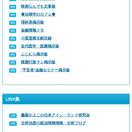
映画なんでも文章箱
◆法律学のカフェ◆
理科系掲示板
金融情報メモ
小室直樹文献目録
近代医学・医療掲示板
ふじむら掲示板
辣腕行政マン掲示板
“予言者”金融セミナー掲示板
LINK集
藤森かよこの日本アイン・ランド研究会
古村治彦の政治情報情報・分析ブログ