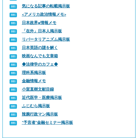
気になる記事の転載掲示板
<アメリカ政治情報メモ>
日本政界●情報メモ
「在外」日本人掲示板
リバータリアニズム掲示板
日本英語の謎を解く
映画なんでも文章箱
◆法律学のカフェ◆
理科系掲示板
金融情報メモ
小室直樹文献目録
近代医学・医療掲示板
ふじむら掲示板
辣腕行政マン掲示板
“予言者”金融セミナー掲示板