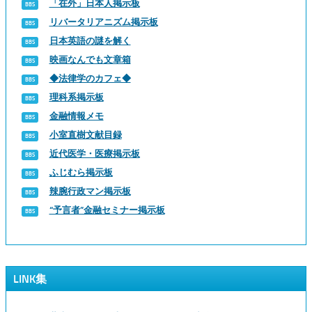
「在外」日本人掲示板
リバータリアニズム掲示板
日本英語の謎を解く
映画なんでも文章箱
◆法律学のカフェ◆
理科系掲示板
金融情報メモ
小室直樹文献目録
近代医学・医療掲示板
ふじむら掲示板
辣腕行政マン掲示板
“予言者”金融セミナー掲示板
LINK集