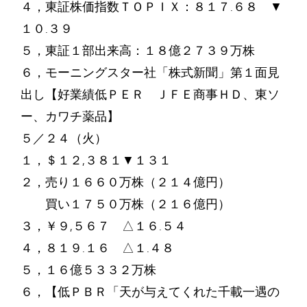
４，東証株価指数ＴＯＰＩＸ：８１７.６８ ▼
１０.３９
５，東証１部出来高：１８億２７３９万株
６，モーニングスター社「株式新聞」第１面見
出し【好業績低ＰＥＲ ＪＦＥ商事ＨＤ、東ソ
ー、カワチ薬品】
５／２４（火）
１，＄１２,３８１▼１３１
２，売り１６６０万株（２１４億円）
買い１７５０万株（２１６億円）
３，￥９,５６７ △１６.５４
４，８１９.１６ △１.４８
５，１６億５３３２万株
６，【低ＰＢＲ「天が与えてくれた千載一遇の