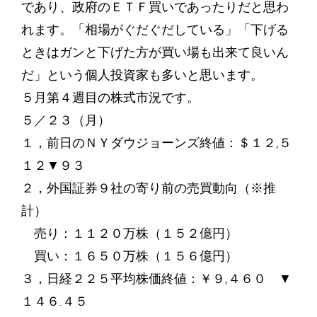
であり、政府のＥＴＦ買いであったりだと思わ
れます。「相場がぐだぐだしている」「下げる
ときはガンと下げた方が買い場も出来て良いん
だ」という個人投資家も多いと思います。
５月第４週目の株式市況です。
５／２３（月）
１，前日のＮＹダウジョーンズ終値：＄１２,５
１２▼９３
２，外国証券９社の寄り前の売買動向（※推
計）
売り：１１２０万株（１５２億円）
買い：１６５０万株（１５６億円）
３，日経２２５平均株価終値：￥９,４６０ ▼
１４６.４５