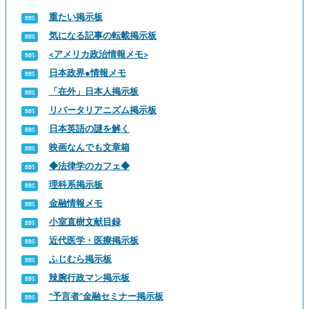
重たい掲示板
気になる記事の転載掲示板
<アメリカ政治情報メモ>
日本政界●情報メモ
「在外」日本人掲示板
リバータリアニズム掲示板
日本英語の謎を解く
映画なんでも文章箱
◆法律学のカフェ◆
理科系掲示板
金融情報メモ
小室直樹文献目録
近代医学・医療掲示板
ふじむら掲示板
辣腕行政マン掲示板
“予言者”金融セミナー掲示板