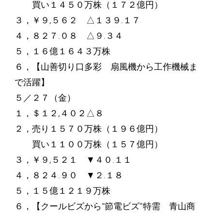
買い１４５０万株（１７２億円）
３，￥９,５６２ △１３９.１７
４，８２７.０８ △９.３４
５，１６億１６４３万株
６，【山善切り口多彩 扇風機から工作機械ま
で活躍】
５／２７（金）
１，＄１２,４０２△８
２，売り１５７０万株（１９６億円）
買い１１００万株（１５７億円）
３，￥９,５２１ ▼４０.１１
４，８２４.９０ ▼２.１８
５，１５億１２１９万株
６，【クールビズから“節電ビズ”特需 青山商