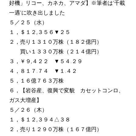
好機」リコー、カネカ、アマダ】※筆者は’千載
一遇’に吹き出しました
５／２５（水）
１，＄１２,３５６▼２５
２，売り１３１０万株（１８２億円）
買い１３３０万株（２１４億円）
３，￥９,４２２ ▼５４.２９
４，８１７.７４ ▼１.４２
５，１６億７６３万株
６，【岩谷産、復興で変貌 カセットコンロ、
ガス大増産】
５／２６（木）
１，＄１２,３９４△３８
２，売り１２９０万株（１６７億円）