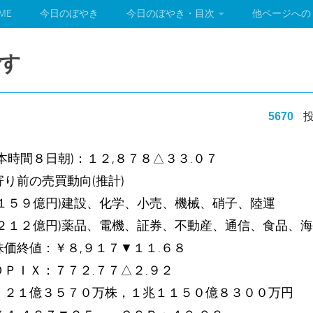
ME
今日のぼやき
今日のぼやき・目次
他ページへの
す
5670
投
本時間８日朝)：１２,８７８△３３.０７
り前の売買動向(推計)
１５９億円)建設、化学、小売、機械、硝子、陸運
２１２億円)薬品、電機、証券、不動産、通信、食品、
価終値：￥８,９１７▼１１.６８
ＰＩＸ：７７２.７７△２.９２
：２１億３５７０万株，１兆１１５０億８３００万円