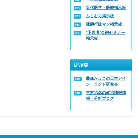
近代医学・医療掲示板
ふじむら掲示板
辣腕行政マン掲示板
“予言者”金融セミナー
掲示板
LINK集
藤森かよこの日本アイ
ン・ランド研究会
古村治彦の政治情報情
報・分析ブログ