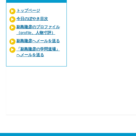
トップページ
今日のぼやき目次
副島隆彦のプロファイル
（profile、人物寸評）
副島隆彦へメールを送る
「副島隆彦の学問道場」
へメールを送る