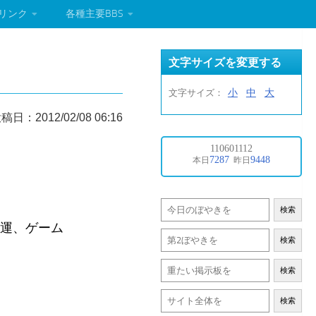
リンク
各種主要BBS
文字サイズを変更する
小
中
大
文字サイズ：
稿日：2012/02/08 06:16
検索
海運、ゲーム
検索
検索
検索