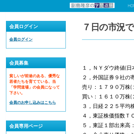
HO
コンテンツへスキップ
７日の市況で
会員ログイン
会員ログイン
会員募集
１，ＮＹダウ終値(日
貧しいが前途のある、優秀な
２，外国証券９社の寄
若者たちを育てている、当
売り：１７９０万株(
「学問道場」の会員になって
下さい。
買い：１６１０万株(
会員のお申し込みはこちら
３，日経２２５平均株
４，東証株価指数ＴＯ
５，東証１部出来高
会員専用ページ