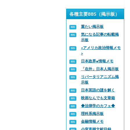
各種主要BBS（掲示板）
重たい掲示板
気になる記事の転載掲
示板
<アメリカ政治情報メモ
>
日本政界●情報メモ
「在外」日本人掲示板
リバータリアニズム掲
示板
日本英語の謎を解く
映画なんでも文章箱
◆法律学のカフェ◆
理科系掲示板
金融情報メモ
小室直樹文献目録