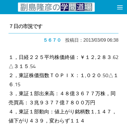
コンテンツへスキップ
７日の市況です
５６７０
投稿日：2013/03/09 06:38
１，日経２２５平均株価終値：￥１２,２８３.62
△３１５.54
２，東証株価指数ＴＯＰＩＸ：１,０２０.50△１
６.15
３，東証１部出来高：４８億３６７７万株，同
売買高：３兆９３７７億７８００万円
４，東証１部動向：値上がり銘柄数１,１４７，
値下がり４３９，変わらず１１４