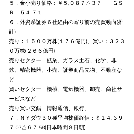
５，金小売り価格：￥５,０８７△３７ ＧＳ
Ｒ：５４.７１
６，外資系証券６社経由の寄り前の売買動向(推
計)
売り：１５００万株(１７６億円)、買い：３２３
０万株(２６６億円)
売りセクター：鉱業、ガラス土石、化学、非
鉄、精密機器、小売、証券商品先物、不動産な
ど
買いセクター：機械、電気機器、卸売、商社サ
ービスなど
売り買い交錯：情報通信、銀行、
７，ＮＹダウ３０種平均株価終値：＄１４,３９
７.07△６７.58(日本時間８日朝)