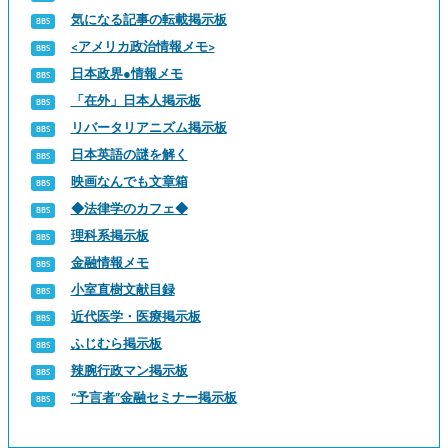
気になる記事の転載掲示板
<アメリカ政治情報メモ>
日本政界●情報メモ
「在外」日本人掲示板
リバータリアニズム掲示板
日本英語の謎を解く
映画なんでも文章箱
◆法律学のカフェ◆
理科系掲示板
金融情報メモ
小室直樹文献目録
近代医学・医療掲示板
ふじむら掲示板
辣腕行政マン掲示板
“予言者”金融セミナー掲示板