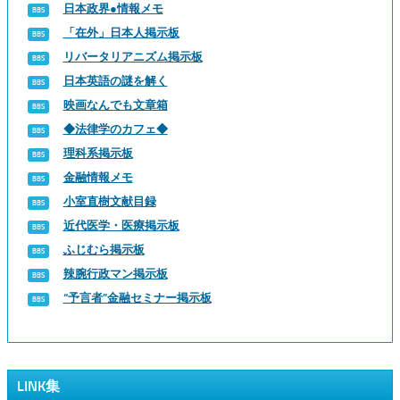
日本政界●情報メモ
「在外」日本人掲示板
リバータリアニズム掲示板
日本英語の謎を解く
映画なんでも文章箱
◆法律学のカフェ◆
理科系掲示板
金融情報メモ
小室直樹文献目録
近代医学・医療掲示板
ふじむら掲示板
辣腕行政マン掲示板
“予言者”金融セミナー掲示板
LINK集