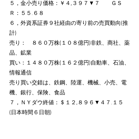
５，金小売り価格：￥４,３９７▼７ ＧＳ
Ｒ：５５.６８
６，外資系証券９社経由の寄り前の売買動向(推
計)
売り： ８６０万株(１０８億円)非鉄、商社、薬
品、鉱業
買い：１４８０万株(１６２億円)自動車、石油、
情報通信
売り買い交錯は、鉄鋼、陸運、機械、小売、電
機、銀行、保険、食品
７，ＮＹダウ終値：＄１２,８９６▼４７.１５
(日本時間６日朝)