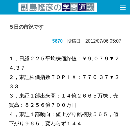
コンテンツへスキップ
５日の市況です
5670
投稿日：2012/07/06 05:07
１，日経２２５平均株価終値：￥９,０７９▼２
４.３７
２，東証株価指数ＴＯＰＩＸ：７７６.３７▼２.
３３
３，東証１部出来高：１４億２６６５万株，売
買高：８２５６億７００万円
４，東証１部動向：値上がり銘柄数５６５，値
下がり９６５，変わらず１４４