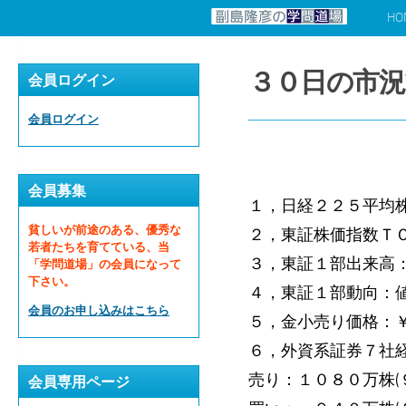
HO
コンテンツへスキップ
３０日の市況
会員ログイン
会員ログイン
会員募集
１，日経２２５平均株
貧しいが前途のある、優秀な
２，東証株価指数ＴＯ
若者たちを育てている、当
３，東証１部出来高
「学問道場」の会員になって
下さい。
４，東証１部動向：
会員のお申し込みはこちら
５，金小売り価格：
６，外資系証券７社経
売り：１０８０万株(
会員専用ページ