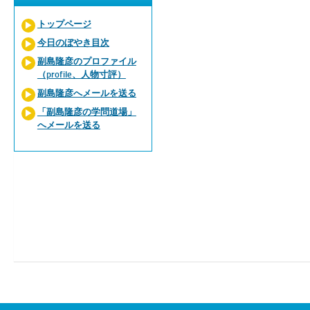
トップページ
今日のぼやき目次
副島隆彦のプロファイル
（profile、人物寸評）
副島隆彦へメールを送る
「副島隆彦の学問道場」
へメールを送る