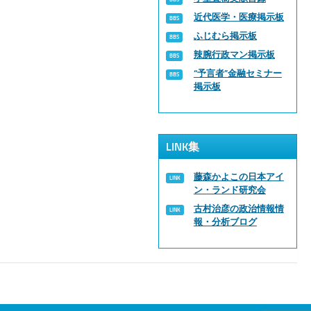
近代医学・医療掲示板
ふじむら掲示板
辣腕行政マン掲示板
“予言者”金融セミナー
掲示板
LINK集
藤森かよこの日本アイ
ン・ランド研究会
古村治彦の政治情報情
報・分析ブログ