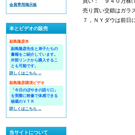
買い： ９４０万株(
会員専用掲示板
売り買い交錯はガラ
７，ＮＹダウは前日
本とビデオの販売
副島隆彦本
副島隆彦先生と弟子たちの
書籍をご紹介しています。
外部リンクから購入するこ
とも可能です。
詳しくはこちら →
副島隆彦講演ビデオ
「今日のぼやきの語り口」
を実際に映像で体感できる
秘蔵のＶＴＲ
詳しくはこちら →
当サイトについて