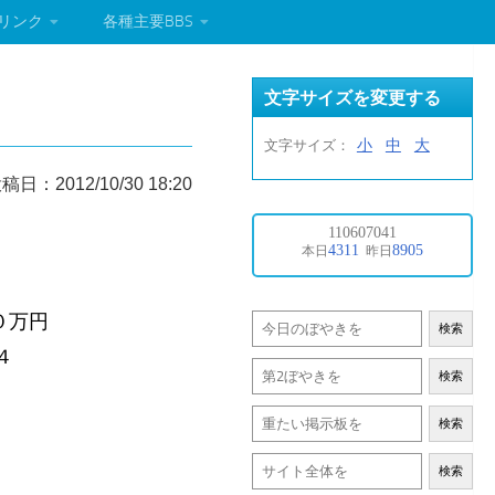
リンク
各種主要BBS
文字サイズを変更する
小
中
大
文字サイズ：
稿日：2012/10/30 18:20
０万円
検索
４
検索
検索
検索