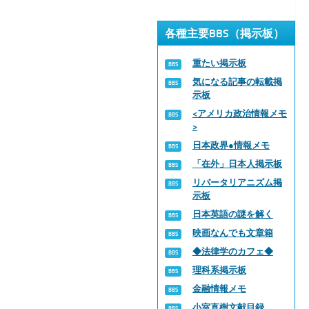
各種主要BBS（掲示板）
重たい掲示板
気になる記事の転載掲
示板
<アメリカ政治情報メモ
>
日本政界●情報メモ
「在外」日本人掲示板
リバータリアニズム掲
示板
日本英語の謎を解く
映画なんでも文章箱
◆法律学のカフェ◆
理科系掲示板
金融情報メモ
小室直樹文献目録