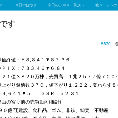
ME
今日のぼやき
今日のぼやき・目次
他ページへの
です
5670
投
価終値：￥８,８４１▼８７.３６
ＰＩＸ：７３３.４６▼６.８４
：２１億３８２０万株，売買高：１兆２５７７億７２０
値上がり銘柄数３７０，値下がり１,２２２，変わらず８
￥４,６４１▼５ ＧＳＲ：５２.３１
由の寄り前の売買動向(推計)
９０億円)建設、食料品、ゴム、非鉄、卸売、不動産