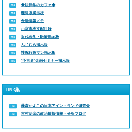
◆法律学のカフェ◆
理科系掲示板
金融情報メモ
小室直樹文献目録
近代医学・医療掲示板
ふじむら掲示板
辣腕行政マン掲示板
“予言者”金融セミナー掲示板
LINK集
藤森かよこの日本アイン・ランド研究会
古村治彦の政治情報情報・分析ブログ