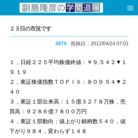
コンテンツへスキップ
２３日の市況です
5670
投稿日：2012/04/24 07:01
１，日経２２５平均株価終値：￥９,５４２▼１
９.１９
２，東証株価指数ＴＯＰＩＸ：８０９.５４▼２.
４０
３，東証１部出来高：１５億３２７８万株，売
買高：９２８６億７８００万円
４，東証１部動向：値上がり銘柄数５４０，値
下がり９８４，変わらず１４８