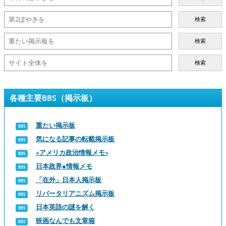
検索
検索
検索
各種主要BBS（掲示板）
重たい掲示板
気になる記事の転載掲示板
<アメリカ政治情報メモ>
日本政界●情報メモ
「在外」日本人掲示板
リバータリアニズム掲示板
日本英語の謎を解く
映画なんでも文章箱