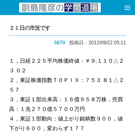
コンテンツへスキップ
２１日の市況です
5670
投稿日：2012/09/22 05:11
１，日経２２５平均株価終値：￥９,１１０△２
３.０２
２，東証株価指数ＴＯＰＩＸ：７５３.８１△２.
５７
３，東証１部出来高：１６億９５８万株，売買
高：１兆２７０億５７００万円
４，東証１部動向：値上がり銘柄数９００，値
下がり６００，変わらず１７７