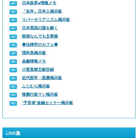
日本政界●情報メモ
「在外」日本人掲示板
リバータリアニズム掲示板
日本英語の謎を解く
映画なんでも文章箱
◆法律学のカフェ◆
理科系掲示板
金融情報メモ
小室直樹文献目録
近代医学・医療掲示板
ふじむら掲示板
辣腕行政マン掲示板
“予言者”金融セミナー掲示板
LINK集