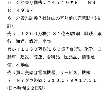
５，金小売り価格：￥４,７１０▼８ ＧＳ
Ｒ：４９.８４
６，外資系証券７社経由の寄り前の売買動向(推
計)
売り：１２６０万株(１３１億円)鉄鋼、非鉄、銀
行、海運、繊維、小売
買い：１３３０万株(１６０億円)卸売、化学、自
動車、建設、陸運、食料品、医薬品、情報通
信、不動産
売り買い交錯は電気機器、サービス、機械
７，ＮＹダウ終値：＄１３,５７９▼１７.３１
(日本時間２２日朝)