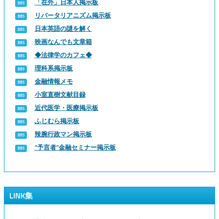
「在外」日本人掲示板
リバータリアニズム掲示板
日本英語の謎を解く
映画なんでも文章箱
◆法律学のカフェ◆
理科系掲示板
金融情報メモ
小室直樹文献目録
近代医学・医療掲示板
ふじむら掲示板
辣腕行政マン掲示板
“予言者”金融セミナー掲示板
LINK集