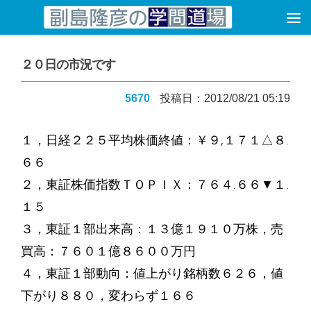
コンテンツへスキップ
２０日の市況です
5670
投稿日：2012/08/21 05:19
１，日経２２５平均株価終値：￥９,１７１△８.
６６
２，東証株価指数ＴＯＰＩＸ：７６４.６６▼１.
１５
３，東証１部出来高：１３億１９１０万株，売
買高：７６０１億８６００万円
４，東証１部動向：値上がり銘柄数６２６，値
下がり８８０，変わらず１６６