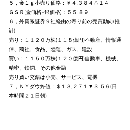
５，金１ｇ小売り価格：￥４,３８４△１４
ＧＳＲ(金価格÷銀価格)：５５.８９
６，外資系証券９社経由の寄り前の売買動向(推
計)
売り：１１２０万株(１１８億円)不動産、情報通
信、商社、食品、陸運、ガス、建設
買い：１１５０万株(１２０億円)自動車、機械、
精密、鉄鋼、その他金融
売り買い交錯は小売、サービス、電機
７，ＮＹダウ終値：＄１３,２７１▼３.５６(日
本時間２１日朝)