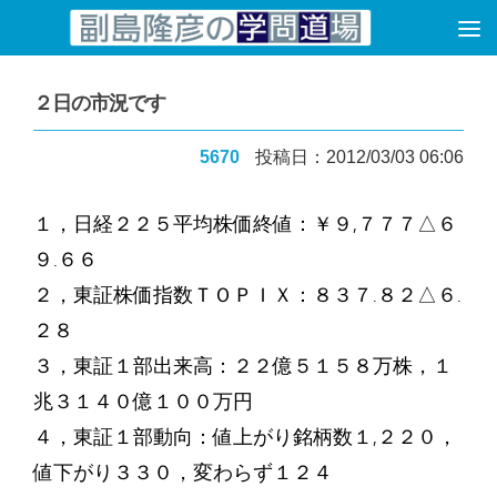
コンテンツへスキップ
２日の市況です
5670
投稿日：2012/03/03 06:06
１，日経２２５平均株価終値：￥９,７７７△６
９.６６
２，東証株価指数ＴＯＰＩＸ：８３７.８２△６.
２８
３，東証１部出来高：２２億５１５８万株，１
兆３１４０億１００万円
４，東証１部動向：値上がり銘柄数１,２２０，
値下がり３３０，変わらず１２４