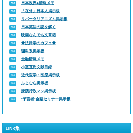
日本政界●情報メモ
「在外」日本人掲示板
リバータリアニズム掲示板
日本英語の謎を解く
映画なんでも文章箱
◆法律学のカフェ◆
理科系掲示板
金融情報メモ
小室直樹文献目録
近代医学・医療掲示板
ふじむら掲示板
辣腕行政マン掲示板
“予言者”金融セミナー掲示板
LINK集