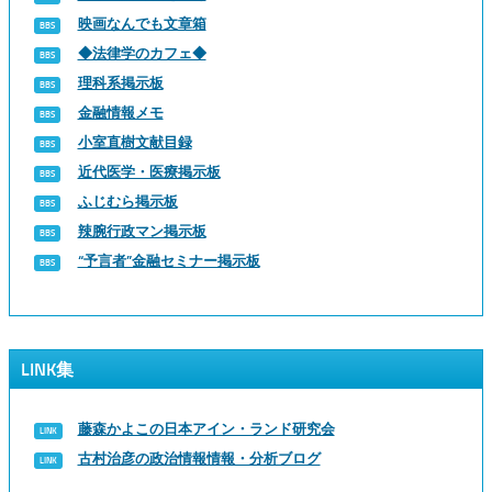
映画なんでも文章箱
◆法律学のカフェ◆
理科系掲示板
金融情報メモ
小室直樹文献目録
近代医学・医療掲示板
ふじむら掲示板
辣腕行政マン掲示板
“予言者”金融セミナー掲示板
LINK集
藤森かよこの日本アイン・ランド研究会
古村治彦の政治情報情報・分析ブログ