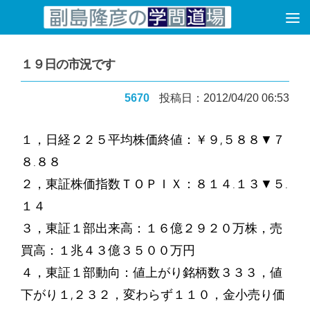
コンテンツへスキップ
１９日の市況です
5670
投稿日：2012/04/20 06:53
１，日経２２５平均株価終値：￥９,５８８▼７
８.８８
２，東証株価指数ＴＯＰＩＸ：８１４.１３▼５.
１４
３，東証１部出来高：１６億２９２０万株，売
買高：１兆４３億３５００万円
４，東証１部動向：値上がり銘柄数３３３，値
下がり１,２３２，変わらず１１０，金小売り価