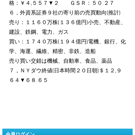
格：￥４,５５７▼２ ＧＳＲ：５０.２７
６，外資系証券９社の寄り前の売買動向(推計)
売り：１１６０万株(１３６億円)小売、不動産、
建設、鉄鋼、電力、ガス
買い：１７４０万株(１９４億円)電機、銀行、化
学、海運、繊維、精密、非鉄、造船
売り買い交錯は機械、自動車、食品、薬品
７，ＮＹダウ終値(日本時間２０日朝)＄１２,９
６４▼６８.６５
会員ログイン