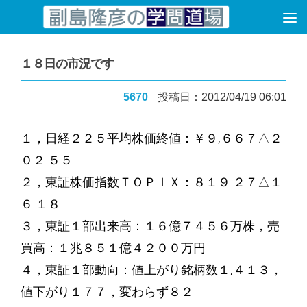
コンテンツへスキップ
１８日の市況です
5670
投稿日：2012/04/19 06:01
１，日経２２５平均株価終値：￥９,６６７△２
０２.５５
２，東証株価指数ＴＯＰＩＸ：８１９.２７△１
６.１８
３，東証１部出来高：１６億７４５６万株，売
買高：１兆８５１億４２００万円
４，東証１部動向：値上がり銘柄数１,４１３，
値下がり１７７，変わらず８２