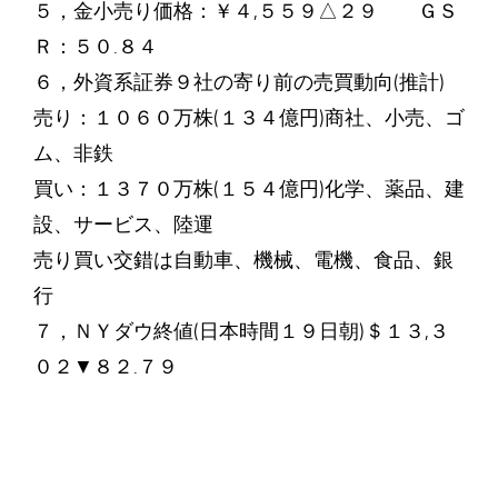
５，金小売り価格：￥４,５５９△２９ ＧＳ
Ｒ：５０.８４
６，外資系証券９社の寄り前の売買動向(推計)
売り：１０６０万株(１３４億円)商社、小売、ゴ
ム、非鉄
買い：１３７０万株(１５４億円)化学、薬品、建
設、サービス、陸運
売り買い交錯は自動車、機械、電機、食品、銀
行
７，ＮＹダウ終値(日本時間１９日朝)＄１３,３
０２▼８２.７９