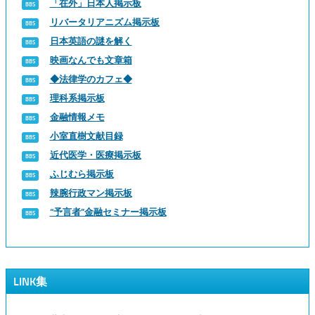
「在外」日本人掲示板
リバータリアニズム掲示板
日本英語の謎を解く
映画なんでも文章箱
◆法律学のカフェ◆
理科系掲示板
金融情報メモ
小室直樹文献目録
近代医学・医療掲示板
ふじむら掲示板
辣腕行政マン掲示板
“予言者”金融セミナー掲示板
LINK集