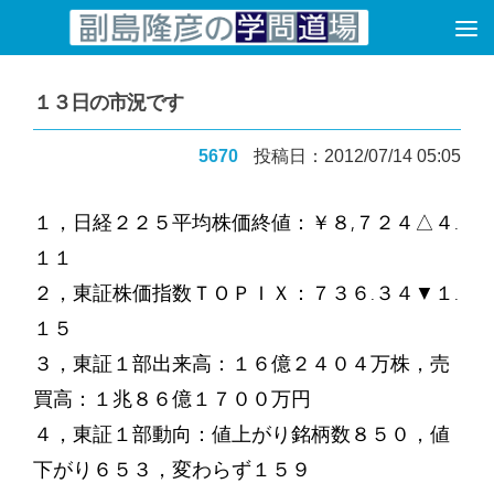
コンテンツへスキップ
１３日の市況です
5670
投稿日：2012/07/14 05:05
１，日経２２５平均株価終値：￥８,７２４△４.
１１
２，東証株価指数ＴＯＰＩＸ：７３６.３４▼１.
１５
３，東証１部出来高：１６億２４０４万株，売
買高：１兆８６億１７００万円
４，東証１部動向：値上がり銘柄数８５０，値
下がり６５３，変わらず１５９