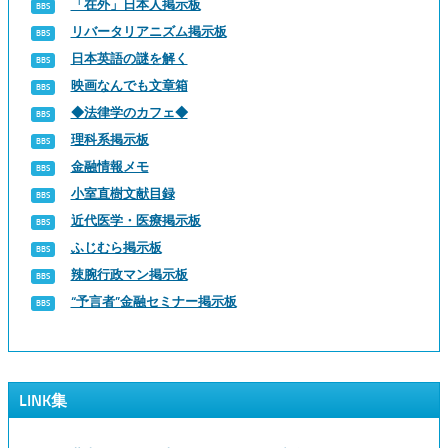
「在外」日本人掲示板
リバータリアニズム掲示板
日本英語の謎を解く
映画なんでも文章箱
◆法律学のカフェ◆
理科系掲示板
金融情報メモ
小室直樹文献目録
近代医学・医療掲示板
ふじむら掲示板
辣腕行政マン掲示板
“予言者”金融セミナー掲示板
LINK集