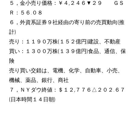
５，金小売り価格：￥４,２４６▼２９ ＧＳ
Ｒ：５６.０８
６，外資系証券９社経由の寄り前の売買動向(推
計)
売り：１１９０万株(１５２億円)建設、不動産
買い：１３００万株(１３９億円)食品、通信、保
険
売り買い交錯は、電機、化学、自動車、小売、
機械、薬品、銀行、商社
７，ＮＹダウ終値：＄１２,７７６△２０２.６７
(日本時間１４日朝)