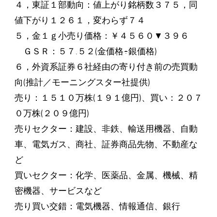
４，東証１部動向：値上がり銘柄数３７５，同
値下がり１２６１，変わらず７４
５，金１ｇ小売り価格：￥４５６０▼３９６
ＧＳＲ：５７.５２(金価格÷銀価格)
６，外資系証券６社経由の寄り付き前の売買動
向(推計／モーニングスター社提供)
売り：１５１０万株(１９１億円)、買い：２０７
０万株(２０９億円)
売りセクター：建設、非鉄、輸送用機器、自動
車、電気ガス、商社、証券商品先物、不動産な
ど
買いセクター：化学、医薬品、金属、機械、精
密機器、サービスなど
売り買い交錯：電気機器、情報通信、銀行