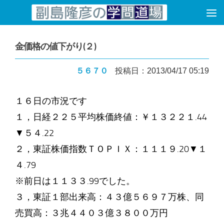
コンテンツへスキップ
金価格の値下がり(２)
５６７０
投稿日：2013/04/17 05:19
１６日の市況です
１，日経２２５平均株価終値：￥１３２２１.44
▼５４.22
２，東証株価指数ＴＯＰＩＸ：１１１９.20▼１
４.79
※前日は１１３３.99でした。
３，東証１部出来高：４３億５６９７万株、同
売買高：３兆４４０３億３８００万円