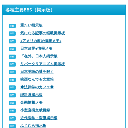
各種主要BBS（掲示板）
重たい掲示板
気になる記事の転載掲示板
<アメリカ政治情報メモ>
日本政界●情報メモ
「在外」日本人掲示板
リバータリアニズム掲示板
日本英語の謎を解く
映画なんでも文章箱
◆法律学のカフェ◆
理科系掲示板
金融情報メモ
小室直樹文献目録
近代医学・医療掲示板
ふじむら掲示板