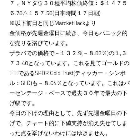
７，ＮＹダウ３０種平均株価終値：＄１４７５
６.78△１５７.58(日本時間１７日朝)
※以下前日と同じMarcketHackより
金価格が先週金曜日に続き、今日もパニック的
な売りを浴びています。
ザラバでの価格で－１３２.9(－８.82％)の１,３
７３.40となっています。これを見てゴールドの
ETFであるSPDR Gold Trust(ティッカー・シンボ
ル：GLD)も－８.04％となっています。これはパ
ーセンテージ・ベースで過去３０年で最大の下
げ幅です。
今日の下げの理由として、先ず先週金曜日の下
げで、チャート的に下値支持が消え失せてしま
った点を挙げないわけにはゆきません。