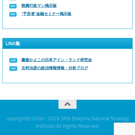
辣腕行政マン掲示板
“予言者”金融セミナー掲示板
LINK集
藤森かよこの日本アイン・ランド研究会
古村治彦の政治情報情報・分析ブログ
copyright(c) 2000- 2026 SNSI (Soejima National Strategy
Institute) All Rights Reserved.