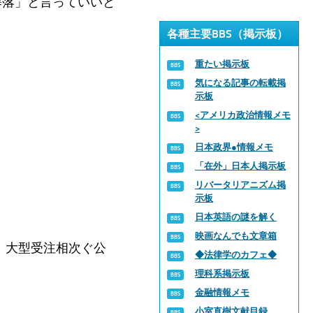
暴落」と言っていいと
各種主要BBS（掲示板）
重たい掲示板
気になる記事の転載掲
示板
<アメリカ政治情報メモ
>
日本政界●情報メモ
「在外」日本人掲示板
リバータリアニズム掲
示板
日本英語の謎を解く
映画なんでも文章箱
、大型受注相次ぐ公
◆法律学のカフェ◆
理科系掲示板
金融情報メモ
小室直樹文献目録