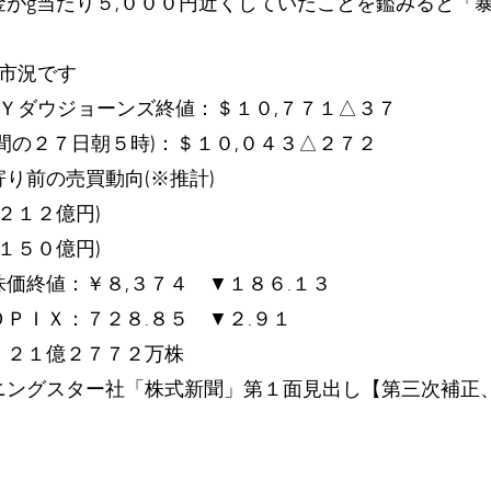
金がg当たり５,０００円近くしていたことを鑑みると「
式市況です
ＮＹダウジョーンズ終値：＄１０,７７１△３７
間の２７日朝５時)：＄１０,０４３△２７２
り前の売買動向(※推計)
２１２億円)
(１５０億円)
価終値：￥８,３７４ ▼１８６.１３
ＰＩＸ：７２８.８５ ▼２.９１
：２１億２７７２万株
ニングスター社「株式新聞」第１面見出し【第三次補正