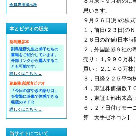
８月末～９月初めに
会員専用掲示板
思います。
９月２６日(月)の株
本とビデオの販売
１，前日(２３日)の
２６日の終値(日本時
副島隆彦本
２，外国証券９社の寄
副島隆彦先生と弟子たちの
書籍をご紹介しています。
売り：１,９９０万株(
外部リンクから購入するこ
とも可能です。
買い：２,１４０万株
詳しくはこちら →
３，日経２２５平均株
副島隆彦講演ビデオ
４，東証株価指数ＴＯ
「今日のぼやきの語り口」
を実際に映像で体感できる
５，東証１部出来高
秘蔵のＶＴＲ
６，２７日付けモー
詳しくはこちら →
算 大手ゼネコン】
当サイトについて