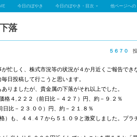
ME
今日のぼやき
今日のぼやき・目次
他ページへの
下落
５６７０
投
事が忙しく、株式市況等の状況が４か月近くご報告でき
力毎日投稿して行こうと思います。
もありましたが、貴金属の下落がそれ以上でした。
価格４,２２２（前日比－４２７）円、約－９.２％
前日比－２３.００）円、約－２１.８％
格）も、４４.４７から５１.０９と激変しました。プラ