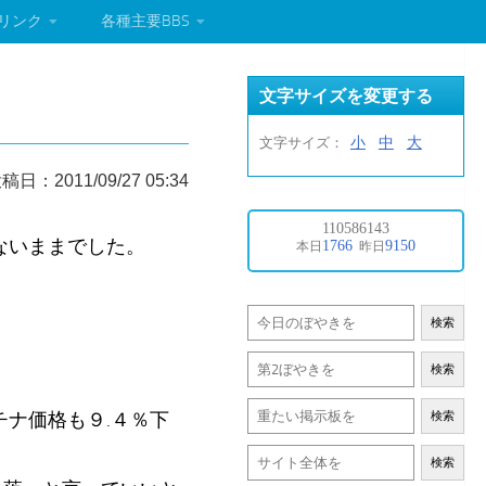
リンク
各種主要BBS
文字サイズを変更する
小
中
大
文字サイズ：
稿日：2011/09/27 05:34
ないままでした。
検索
検索
チナ価格も９.４％下
検索
検索