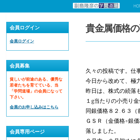
HO
コンテンツへスキップ
貴金属価格の
会員ログイン
会員ログイン
会員募集
久々の投稿です。仕
貧しいが前途のある、優秀な
今日から改めて、極
若者たちを育てている、当
昨日は、株式の続落
「学問道場」の会員になって
下さい。
１g当たりの小売り金
会員のお申し込みはこちら
同銀価格８２.６３（
ＧＳＲ（金価格÷銀価
落しました。
会員専用ページ