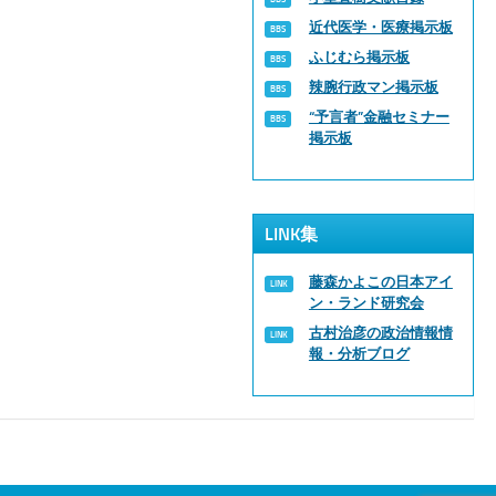
近代医学・医療掲示板
ふじむら掲示板
辣腕行政マン掲示板
“予言者”金融セミナー
掲示板
LINK集
藤森かよこの日本アイ
ン・ランド研究会
古村治彦の政治情報情
報・分析ブログ