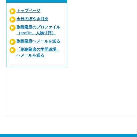
トップページ
今日のぼやき目次
副島隆彦のプロファイル
（profile、人物寸評）
副島隆彦へメールを送る
「副島隆彦の学問道場」
へメールを送る