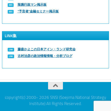
辣腕行政マン掲示板
“予言者”金融セミナー掲示板
LINK集
藤森かよこの日本アイン・ランド研究会
古村治彦の政治情報情報・分析ブログ
copyright(c) 2000- 2026 SNSI (Soejima National Strategy
Institute) All Rights Reserved.