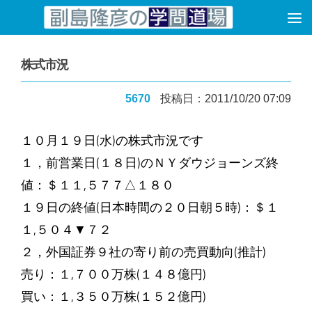
コンテンツへスキップ
株式市況
5670
投稿日：2011/10/20 07:09
１０月１９日(水)の株式市況です
１，前営業日(１８日)のＮＹダウジョーンズ終
値：＄１１,５７７△１８０
１９日の終値(日本時間の２０日朝５時)：＄１
１,５０４▼７２
２，外国証券９社の寄り前の売買動向(推計)
売り：１,７００万株(１４８億円)
買い：１,３５０万株(１５２億円)