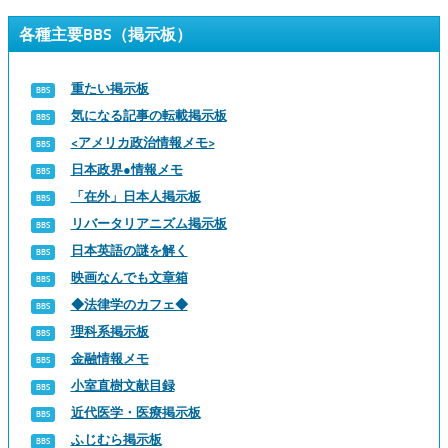
各種主要BBS（掲示板）
重たい掲示板
気になる記事の転載掲示板
<アメリカ政治情報メモ>
日本政界●情報メモ
「在外」日本人掲示板
リバータリアニズム掲示板
日本英語の謎を解く
映画なんでも文章箱
◆法律学のカフェ◆
理科系掲示板
金融情報メモ
小室直樹文献目録
近代医学・医療掲示板
ふじむら掲示板