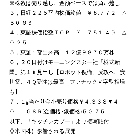
※株数は売り越し、金額ベースでは買い越し
３，日経２２５平均株価終値：￥８,７７２ △
３０.６３
４，東証株価指数ＴＯＰＩＸ：７５１.４９ △
０.２５
５，東証１部出来高：１２億９８７０万株
６，２０日付けモーニングスター社「株式新
聞」第１面見出し【ロボット復権、反攻へ 安
川電、４Ｑ受注は最高 ファナックＶ字型相場
も】
７，１g当たり金小売り価格￥４,３３８▼４
０ ＧＳＲ(金価格÷銀価格)５０.７５
以下、「キッチンカブー」より複写貼付
◎米国株に影響される展開