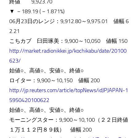
終値 9,923.70
▼ －189.19 (－1.871%)
06月23日のレンジ：9,912.80～9,975.01 値幅 6
2.21
こちカブ 臼田琢美：9,900～10,050 値幅 150
http://market.radionikkei.jp/kochikabu/date/20100
623/
始値○、高値○、安値○、終値○
ロイター：9,900～10,150 値幅 200
http://jp.reuters.com/article/topNews/idJPJAPAN-1
5950420100622
始値○、高値○、安値○、終値○
モーニングスター：9,900～10,100（２２日終値
１万１１２円８９銭） 値幅 200