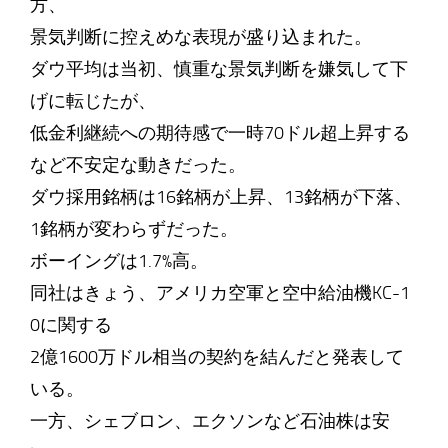
方、
景気判断に控えめな表現が盛り込まれた。
ダウ平均は当初、慎重な景気判断を嫌気して下
げに転じたが、
低金利継続への期待感で一時70ドル超上昇する
など不安定な動きだった。
ダウ採用銘柄は16銘柄が上昇、13銘柄が下落、
1銘柄が変わらずだった。
ボーイングは1.7%高。
同社はきょう、アメリカ空軍と空中給油機KC-1
0に関する
2億1600万ドル相当の契約を結んだと発表して
いる。
一方、シェブロン、エクソンなど石油株は安