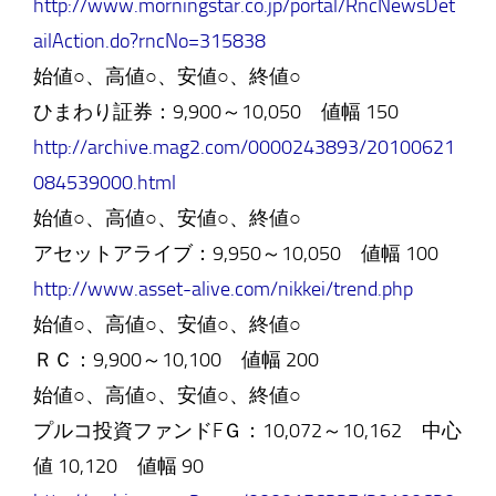
http://www.morningstar.co.jp/portal/RncNewsDet
ailAction.do?rncNo=315838
始値○、高値○、安値○、終値○
ひまわり証券：9,900～10,050 値幅 150
http://archive.mag2.com/0000243893/20100621
084539000.html
始値○、高値○、安値○、終値○
アセットアライブ：9,950～10,050 値幅 100
http://www.asset-alive.com/nikkei/trend.php
始値○、高値○、安値○、終値○
ＲＣ：9,900～10,100 値幅 200
始値○、高値○、安値○、終値○
プルコ投資ファンドFＧ：10,072～10,162 中心
値 10,120 値幅 90