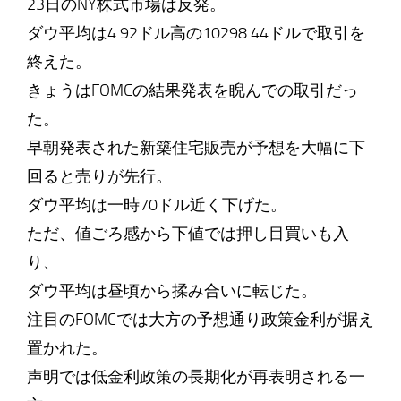
23日のNY株式市場は反発。
ダウ平均は4.92ドル高の10298.44ドルで取引を
終えた。
きょうはFOMCの結果発表を睨んでの取引だっ
た。
早朝発表された新築住宅販売が予想を大幅に下
回ると売りが先行。
ダウ平均は一時70ドル近く下げた。
ただ、値ごろ感から下値では押し目買いも入
り、
ダウ平均は昼頃から揉み合いに転じた。
注目のFOMCでは大方の予想通り政策金利が据え
置かれた。
声明では低金利政策の長期化が再表明される一