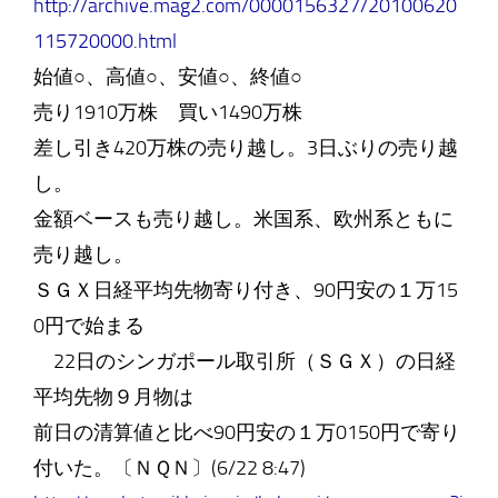
http://archive.mag2.com/0000156327/20100620
115720000.html
始値○、高値○、安値○、終値○
売り1910万株 買い1490万株
差し引き420万株の売り越し。3日ぶりの売り越
し。
金額ベースも売り越し。米国系、欧州系ともに
売り越し。
ＳＧＸ日経平均先物寄り付き、90円安の１万15
0円で始まる
22日のシンガポール取引所（ＳＧＸ）の日経
平均先物９月物は
前日の清算値と比べ90円安の１万0150円で寄り
付いた。〔ＮＱＮ〕(6/22 8:47)