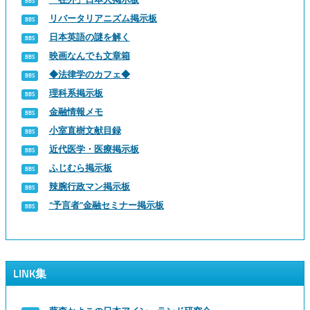
リバータリアニズム掲示板
日本英語の謎を解く
映画なんでも文章箱
◆法律学のカフェ◆
理科系掲示板
金融情報メモ
小室直樹文献目録
近代医学・医療掲示板
ふじむら掲示板
辣腕行政マン掲示板
“予言者”金融セミナー掲示板
LINK集