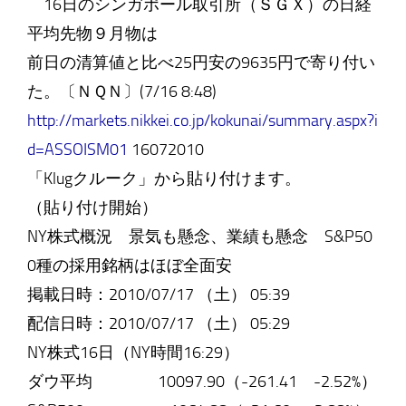
16日のシンガポール取引所（ＳＧＸ）の日経
平均先物９月物は
前日の清算値と比べ25円安の9635円で寄り付い
た。〔ＮＱＮ〕(7/16 8:48)
http://markets.nikkei.co.jp/kokunai/summary.aspx?i
d=ASSOISM01
16072010
「Klugクルーク」から貼り付けます。
（貼り付け開始）
NY株式概況 景気も懸念、業績も懸念 S&P50
0種の採用銘柄はほぼ全面安
掲載日時：2010/07/17 （土） 05:39
配信日時：2010/07/17 （土） 05:29
NY株式16日（NY時間16:29）
ダウ平均 10097.90（-261.41 -2.52%）