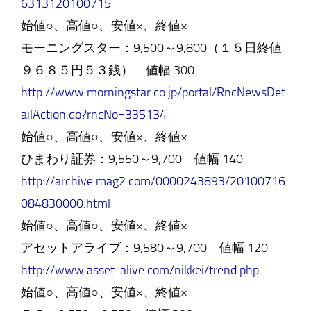
6313120100715
始値○、高値○、安値×、終値×
モーニングスター：9,500～9,800（１５日終値
９６８５円５３銭） 値幅 300
http://www.morningstar.co.jp/portal/RncNewsDet
ailAction.do?rncNo=335134
始値○、高値○、安値×、終値×
ひまわり証券：9,550～9,700 値幅 140
http://archive.mag2.com/0000243893/20100716
084830000.html
始値○、高値○、安値×、終値×
アセットアライブ：9,580～9,700 値幅 120
http://www.asset-alive.com/nikkei/trend.php
始値○、高値○、安値×、終値×