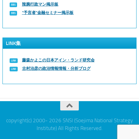
辣腕行政マン掲示板
“予言者”金融セミナー掲示板
LINK集
藤森かよこの日本アイン・ランド研究会
古村治彦の政治情報情報・分析ブログ
copyright(c) 2000- 2026 SNSI (Soejima National Strategy
Institute) All Rights Reserved.