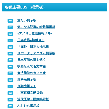
各種主要BBS（掲示板）
重たい掲示板
気になる記事の転載掲示板
<アメリカ政治情報メモ>
日本政界●情報メモ
「在外」日本人掲示板
リバータリアニズム掲示板
日本英語の謎を解く
映画なんでも文章箱
◆法律学のカフェ◆
理科系掲示板
金融情報メモ
小室直樹文献目録
近代医学・医療掲示板
ふじむら掲示板