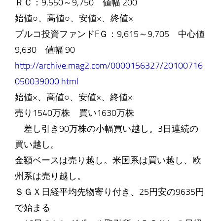
ＲＣ：9,550～9,750 値幅 200
始値○、高値○、安値×、終値×
プルコ投資ファンドFＧ：9,615～9,705 中心値
9,630 値幅 90
http://archive.mag2.com/0000156327/20100716
050039000.html
始値×、高値○、安値×、終値×
売り1540万株 買い1630万株
差し引き90万株の小幅買い越し。3日連続の
買い越し。
金額ベースは売り越し。米国系は買い越し、欧
州系は売り越し。
ＳＧＸ日経平均先物寄り付き、25円安の9635円
で始まる