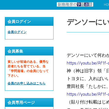
HO
コンテンツへスキップ
デンソーに
会員ログイン
会員ログイン
会員募集
デンソーにいて何わ
貧しいが前途のある、優秀な
https://youtu.be/Af1
若者たちを育てている、当
神（神は旧字）領「
「学問道場」の会員になって
下さい。
トヨタに、入ればい
会員のお申し込みはこちら
豊田社長「たしかに
https://youtu.be/Af1
（貼り付け転載はじ
会員専用ページ