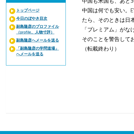
中国も米国も、あと
中国は何でも安い。
トップページ
今日のぼやき目次
たら、そのときは日
副島隆彦のプロファイル
「プレミアム」がな
（profile、人物寸評）
そのことを警告して
副島隆彦へメールを送る
（転載終わり）
「副島隆彦の学問道場」
へメールを送る