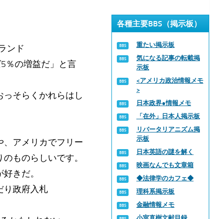
各種主要BBS（掲示板）
重たい掲示板
ランド
気になる記事の転載掲
ば5％の増益だ」と言
示板
<アメリカ政治情報メモ
>
おっそらくかれらはし
日本政界●情報メモ
「在外」日本人掲示板
リバータリアニズム掲
示板
や、アメリカでフリー
日本英語の謎を解く
りのものらしいです。
映画なんでも文章箱
が好きだ。
◆法律学のカフェ◆
だり政府入札
理科系掲示板
金融情報メモ
小室直樹文献目録