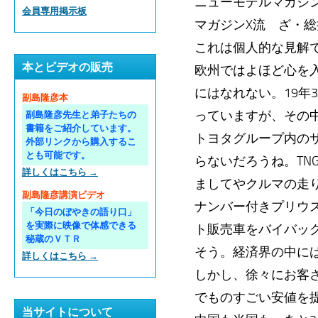
ニューモデルマガジンX
会員専用掲示板
マガジンX流 ざ・総
これは個人的な見解
本とビデオの販売
欧州ではよほど心を
にはなれない。19年
副島隆彦本
っていますが、その
副島隆彦先生と弟子たちの
書籍をご紹介しています。
トヨタグループ内の
外部リンクから購入するこ
とも可能です。
らないだろうね。TN
詳しくはこちら →
ましてやクルマの走
副島隆彦講演ビデオ
ナンバー付きプリウ
「今日のぼやきの語り口」
を実際に映像で体感できる
ト販売車をバイバッ
秘蔵のＶＴＲ
そう。経済界の中に
詳しくはこちら →
しかし、徐々にお客
でものすごい安値を
当サイトについて