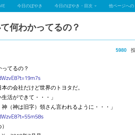
ME
今日のぼやき
今日のぼやき・目次
他ページへの
いて何わかってるの？
5980
投
かってるの？
f-dWzvE8?t=19m7s
日本の会社だけど世界のトヨタだ。
い生活ができて・・・」
、神（神は旧字）領さん言われるように・・・」
f-dWzvE8?t=55m58s
め）