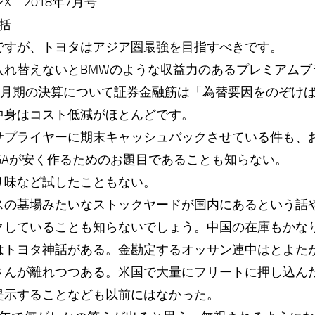
 2018年7月号
括
ですが、トヨタはアジア圏最強を目指すべきです。
入れ替えないとBMWのような収益力のあるプレミアムブ
3月期の決算について証券金融筋は「為替要因をのぞけ
中身はコスト低減がほとんどです。
サプライヤーに期末キャッシュバックさせている件も、
GAが安く作るためのお題目であることも知らない。
り味など試したこともない。
スの墓場みたいなストックヤードが国内にあるという話
クしていることも知らないでしょう。中国の在庫もかな
はトヨタ神話がある。金勘定するオッサン連中はとよた
さんが離れつつある。米国で大量にフリートに押し込ん
提示することなども以前にはなかった。