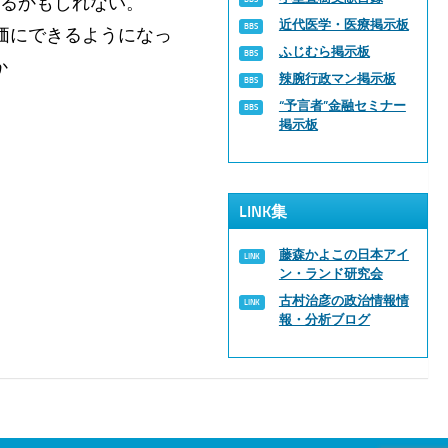
なるかもしれない。
近代医学・医療掲示板
価にできるようになっ
ふじむら掲示板
か
辣腕行政マン掲示板
“予言者”金融セミナー
掲示板
LINK集
藤森かよこの日本アイ
ン・ランド研究会
古村治彦の政治情報情
報・分析ブログ