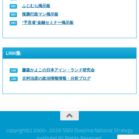
ふじむら掲示板
辣腕行政マン掲示板
“予言者”金融セミナー掲示板
LINK集
藤森かよこの日本アイン・ランド研究会
古村治彦の政治情報情報・分析ブログ
copyright(c) 2000- 2026 SNSI (Soejima National Strategy
Institute) All Rights Reserved.