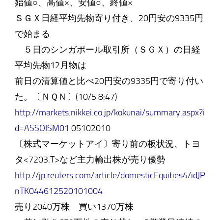
始値○、高値×、安値○、終値×
ＳＧＸ日経平均先物寄り付き、20円安の9335円
で始まる
５日のシンガポール取引所（ＳＧＸ）の日経
平均先物12月物は
前日の清算値と比べ20円安の9335円で寄り付い
た。〔ＮＱＮ〕(10/5 8:47)
http://markets.nikkei.co.jp/kokunai/summary.aspx?i
d=ASSOISM01
05102010
〔株式マーケットアイ〕寄り前の板状況、トヨ
タ<7203.T>など主力輸出株が売り優勢
http://jp.reuters.com/article/domesticEquities4/idJP
nTK044612520101004
売り2040万株 買い1370万株