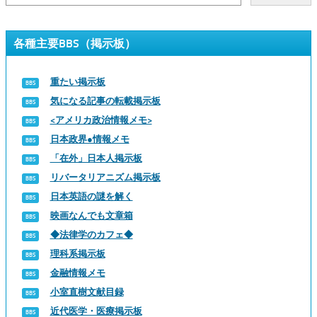
各種主要BBS（掲示板）
重たい掲示板
気になる記事の転載掲示板
<アメリカ政治情報メモ>
日本政界●情報メモ
「在外」日本人掲示板
リバータリアニズム掲示板
日本英語の謎を解く
映画なんでも文章箱
◆法律学のカフェ◆
理科系掲示板
金融情報メモ
小室直樹文献目録
近代医学・医療掲示板