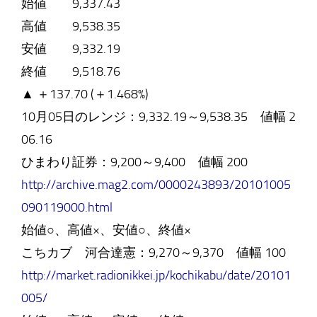
始値 9,337.43
高値 9,538.35
安値 9,332.19
終値 9,518.76
▲ ＋137.70 (＋1.468%)
10月05日のレンジ：9,332.19～9,538.35 値幅 2
06.16
ひまわり証券：9,200～9,400 値幅 200
http://archive.mag2.com/0000243893/20101005
090119000.html
始値○、高値×、安値○、終値×
こちカブ 河合達憲：9,270～9,370 値幅 100
http://market.radionikkei.jp/kochikabu/date/20101
005/