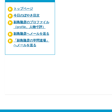
トップページ
今日のぼやき目次
副島隆彦のプロファイル
（profile、人物寸評）
副島隆彦へメールを送る
「副島隆彦の学問道場」
へメールを送る