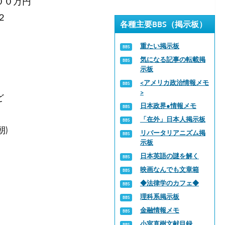
００万円
２
各種主要BBS（掲示板）
重たい掲示板
)
気になる記事の転載掲
示板
<アメリカ政治情報メモ
>
ど
日本政界●情報メモ
「在外」日本人掲示板
朝)
リバータリアニズム掲
示板
日本英語の謎を解く
映画なんでも文章箱
◆法律学のカフェ◆
理科系掲示板
金融情報メモ
小室直樹文献目録