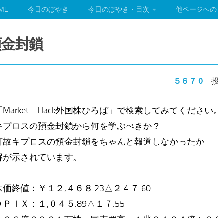
ME
今日のぼやき
今日のぼやき・目次
他ページへの
預金封鎖
５６７０
投
arket Hack外国株ひろば」で検索してみてください
キプロスの預金封鎖から何を学ぶべきか？
何故キプロスの預金封鎖をちゃんと報道しなかったか
解が示されています。
終値：￥１２,４６８.23△２４７.60
ＩＸ：１,０４５.89△１７.55