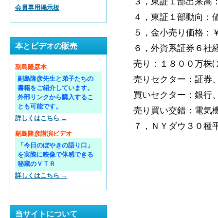
３，東証１部出来高
会員専用掲示板
４，東証１部動向：
５，金小売り価格：
本とビデオの販売
６，外資系証券６社経
売り：１８００万株(
副島隆彦本
売りセクター：証券
副島隆彦先生と弟子たちの
書籍をご紹介しています。
買いセクター：銀行
外部リンクから購入するこ
とも可能です。
売り買い交錯：電気
詳しくはこちら →
７，ＮＹダウ３０種平均
副島隆彦講演ビデオ
「今日のぼやきの語り口」
を実際に映像で体感できる
秘蔵のＶＴＲ
詳しくはこちら →
当サイトについて