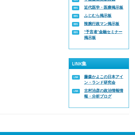
近代医学・医療掲示板
ふじむら掲示板
辣腕行政マン掲示板
“予言者”金融セミナー
掲示板
LINK集
藤森かよこの日本アイ
ン・ランド研究会
古村治彦の政治情報情
報・分析ブログ