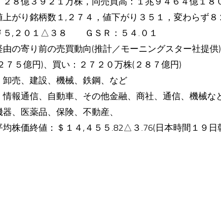
：２８億３９２１万株，同売買高：１兆９４６４億１８
値上がり銘柄数１,２７４，値下がり３５１，変わらず８
￥５,２０１△３８ ＧＳＲ：５４.０１
由の寄り前の売買動向(推計／モーニングスター社提供
２７５億円)、買い：２７２０万株(２８７億円)
、卸売、建設、機械、鉄鋼、など
、情報通信、自動車、その他金融、商社、通信、機械な
機器、医薬品、保険、不動産、
株価終値：＄１４,４５５.82△３.76(日本時間１９日