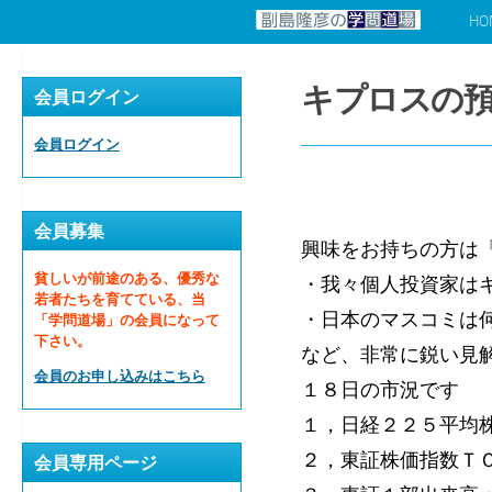
HO
コンテンツへスキップ
キプロスの
会員ログイン
会員ログイン
会員募集
興味をお持ちの方は「M
貧しいが前途のある、優秀な
・我々個人投資家は
若者たちを育てている、当
・日本のマスコミは
「学問道場」の会員になって
下さい。
など、非常に鋭い見
会員のお申し込みはこちら
１８日の市況です
１，日経２２５平均株価
２，東証株価指数ＴＯＰ
会員専用ページ