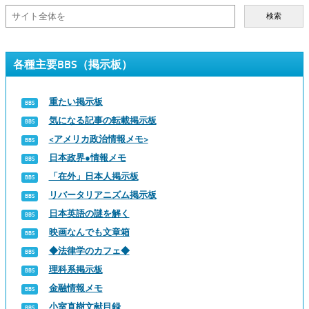
検索
各種主要BBS（掲示板）
重たい掲示板
気になる記事の転載掲示板
<アメリカ政治情報メモ>
日本政界●情報メモ
「在外」日本人掲示板
リバータリアニズム掲示板
日本英語の謎を解く
映画なんでも文章箱
◆法律学のカフェ◆
理科系掲示板
金融情報メモ
小室直樹文献目録