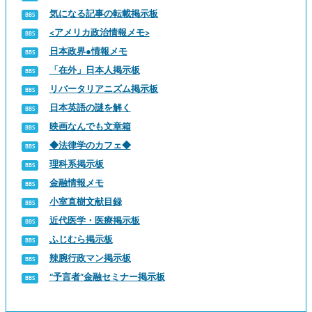
気になる記事の転載掲示板
<アメリカ政治情報メモ>
日本政界●情報メモ
「在外」日本人掲示板
リバータリアニズム掲示板
日本英語の謎を解く
映画なんでも文章箱
◆法律学のカフェ◆
理科系掲示板
金融情報メモ
小室直樹文献目録
近代医学・医療掲示板
ふじむら掲示板
辣腕行政マン掲示板
“予言者”金融セミナー掲示板