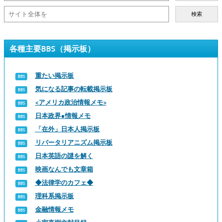
検索
各種主要BBS（掲示板）
重たい掲示板
気になる記事の転載掲示板
<アメリカ政治情報メモ>
日本政界●情報メモ
「在外」日本人掲示板
リバータリアニズム掲示板
日本英語の謎を解く
映画なんでも文章箱
◆法律学のカフェ◆
理科系掲示板
金融情報メモ