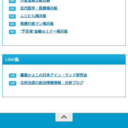
小室直樹文献目録
近代医学・医療掲示板
ふじむら掲示板
辣腕行政マン掲示板
“予言者”金融セミナー掲示板
LINK集
藤森かよこの日本アイン・ランド研究会
古村治彦の政治情報情報・分析ブログ