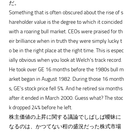
だ。
Something that is often obscured about the rise of s
hareholder value is the degree to which it coincided
with a roaring bull market. CEOs were praised for th
eir brilliance when in truth they were simply lucky t
o be in the right place at the right time. This is espec
ially obvious when you look at Welch’s track record.
He took over GE 16 months before the 1980s bull m
arket began in August 1982. During those 16 month
s, GE’s stock price fell 5%. And he retired six months
after it ended in March 2000. Guess what? The stoc
k dropped 24% before he left.
株主価値の上昇に関する議論でしばしば曖昧に
なるのは、かつてない程の盛況だった株式市場