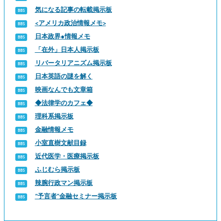
気になる記事の転載掲示板
<アメリカ政治情報メモ>
日本政界●情報メモ
「在外」日本人掲示板
リバータリアニズム掲示板
日本英語の謎を解く
映画なんでも文章箱
◆法律学のカフェ◆
理科系掲示板
金融情報メモ
小室直樹文献目録
近代医学・医療掲示板
ふじむら掲示板
辣腕行政マン掲示板
“予言者”金融セミナー掲示板