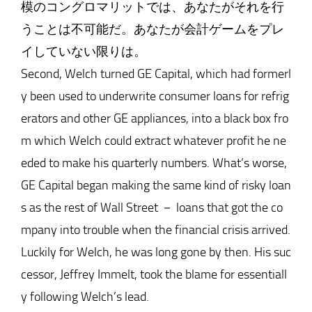
模のコングロマリットでは、あなたがそれを行
うことは不可能だ。あなたが会計ゲームをプレ
イしていない限りは。
Second, Welch turned GE Capital, which had formerl
y been used to underwrite consumer loans for refrig
erators and other GE appliances, into a black box fro
m which Welch could extract whatever profit he ne
eded to make his quarterly numbers. What’s worse,
GE Capital began making the same kind of risky loan
s as the rest of Wall Street － loans that got the co
mpany into trouble when the financial crisis arrived.
Luckily for Welch, he was long gone by then. His suc
cessor, Jeffrey Immelt, took the blame for essentiall
y following Welch’s lead.