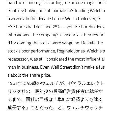
han the economy,” according to Fortune magazine’s
Geoffrey Colvin, one of journalism’s leading Welch o
bservers. In the decade before Welch took over, G
E’s shares had declined 25% ― yet its shareholders,
who viewed the company’s dividend as their rewar
d for owning the stock, were sanguine. Despite the
stock’s poor performance, Reginald Jones, Welch’s p
redecessor, was still considered the most influential
man in business. Even Wall Street didn’t make a fus
s about the share price.
1981年に45歳のウェルチが、ゼネラルエレクト
リック社の、最年少の最高経営責任者に就任す
るまで、同社の目標は「単純に経済よりも速く
成長する」ことだった、と、ウェルチウォッチ