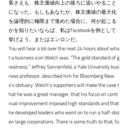
客さえも、株主価値向上の後ろに追いやること
になった。もしもあなたが、株主価値の最大化
を論理的に極限まで進めた場合に、何が起こる
かを知りたいならば、私はFacebookを例として
挙げよう。またはエンロンだ。
You will hear a lot over the next 24 hours about wha
t a business icon Welch was. “The gold standard of g
reatness,” Jeffrey Sonnenfeld, a Yale University busi
ness professor, described him for Bloomberg New
s’s obituary. Welch’s supporters will make the case t
hat he was a great manager, that his focus on conti
nual improvement imposed high standards and that
he developed leaders who went on to run a half-doz
en large corporations. There is some truth to that, fo