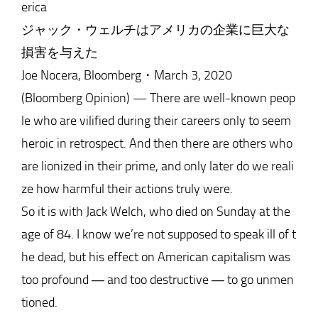
erica
ジャック・ウェルチはアメリカの企業に巨大な
損害を与えた
Joe Nocera, Bloomberg・March 3, 2020
(Bloomberg Opinion) — There are well-known peop
le who are vilified during their careers only to seem
heroic in retrospect. And then there are others who
are lionized in their prime, and only later do we reali
ze how harmful their actions truly were.
So it is with Jack Welch, who died on Sunday at the
age of 84. I know we’re not supposed to speak ill of t
he dead, but his effect on American capitalism was
too profound ― and too destructive ― to go unmen
tioned.