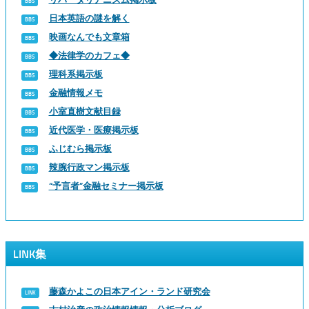
日本英語の謎を解く
映画なんでも文章箱
◆法律学のカフェ◆
理科系掲示板
金融情報メモ
小室直樹文献目録
近代医学・医療掲示板
ふじむら掲示板
辣腕行政マン掲示板
“予言者”金融セミナー掲示板
LINK集
藤森かよこの日本アイン・ランド研究会