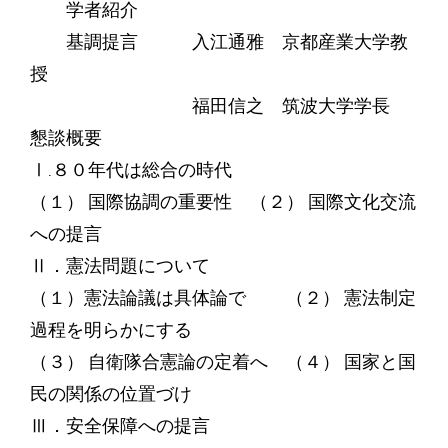
学者紹介
基調提言 入江通雅 京都産業大学教
授
福田信之 筑波大学学長
懇談概要
Ⅰ.８０年代は総合の時代
（１） 国際協調の重要性 （２） 国際文化交流
への提言
Ⅱ．憲法問題について
（１）憲法論議は具体論で （２） 憲法制定
過程を明らかにする
（３） 自衛隊合憲論の定着へ （４） 国家と国
民の関係の位置づけ
Ⅲ．安全保障への提言