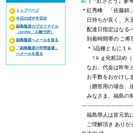
（『紅さとう』参
＊紅秀峰 「佐藤錦
トップページ
今日のぼやき目次
日持ちが良く、大玉
副島隆彦のプロファイル
配達日指定はなるべ
（profile、人物寸評）
到着時間帯の ご希
副島隆彦へメールを送る
＊3品種ともに１ｋｇ
「副島隆彦の学問道場」
へメールを送る
1ｋｇ化粧詰め（ご贈
なお、代金は昨年と
お手数をおかけしま
（贈答用の場合、送
みなさま、福島の初
————————
福島県人は皆元気に
ご理解頂き ありが