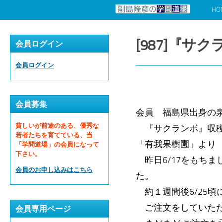
HO
コンテンツへスキップ
[987]『サ
会員ログイン
会員ログイン
会員募集
会員 福島県出身の
貧しいが前途のある、優秀な
『サクランボ』収穫
若者たちを育てている、当
「有我果樹園」より
「学問道場」の会員になって
下さい。
昨日6/17をもち
会員のお申し込みはこちら
た。
約１週間後6/25
ご注文をしていただ
会員専用ページ