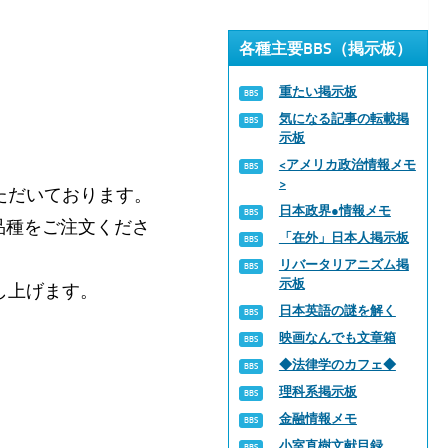
各種主要BBS（掲示板）
重たい掲示板
気になる記事の転載掲
示板
<アメリカ政治情報メモ
>
ただいております。
日本政界●情報メモ
品種をご注文くださ
「在外」日本人掲示板
リバータリアニズム掲
示板
し上げます。
日本英語の謎を解く
映画なんでも文章箱
◆法律学のカフェ◆
理科系掲示板
金融情報メモ
小室直樹文献目録