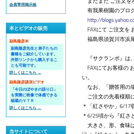
まだまだ ご注文を
会員専用掲示板
有我果樹園のブロ
http://blogs.yahoo.c
本とビデオの販売
FAXにて ご注文を お
福島県須賀川市浜尾
副島隆彦本
副島隆彦先生と弟子たちの
書籍をご紹介しています。
『サクランボ』は、
外部リンクから購入するこ
とも可能です。
FAXにてお客様の
詳しくはこちら →
い。
副島隆彦講演ビデオ
なお、「贈答用の場
「今日のぼやきの語り口」
を実際に映像で体感できる
ご注文の先着様順に
秘蔵のＶＴＲ
＊「紅さやか」6/1
詳しくはこちら →
＊6/25頃から『紅
大きさ、形、食味は
当サイトについて