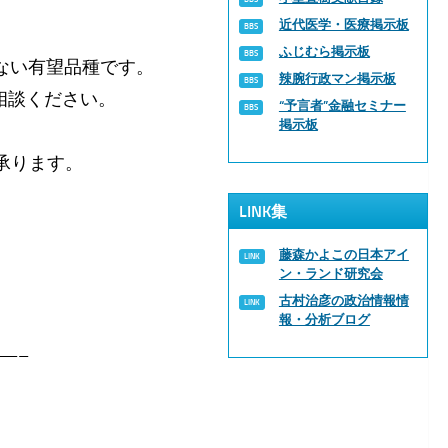
近代医学・医療掲示板
ふじむら掲示板
ない有望品種です。
辣腕行政マン掲示板
相談ください。
“予言者”金融セミナー
掲示板
承ります。
LINK集
。
藤森かよこの日本アイ
ン・ランド研究会
古村治彦の政治情報情
報・分析ブログ
—–