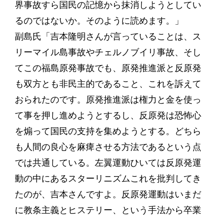
界事故すら国民の記憶から抹消しようとしてい
るのではないか。そのように読めます。」
副島氏「吉本隆明さんが言っていることは、ス
リーマイル島事故やチェルノブイリ事故、そし
てこの福島原発事故でも、原発推進派と反原発
も双方とも非民主的であること、これを訴えて
おられたのです。原発推進派は権力と金を使っ
て事を押し進めようとするし、反原発は恐怖心
を煽って国民の支持を集めようとする。どちら
も人間の良心を麻痺させる方法であるという点
では共通している。左翼運動ひいては反原発運
動の中にあるスターリニズムこれを批判してき
たのが、吉本さんですよ。反原発運動はいまだ
に教条主義とヒステリー、という手法から卒業