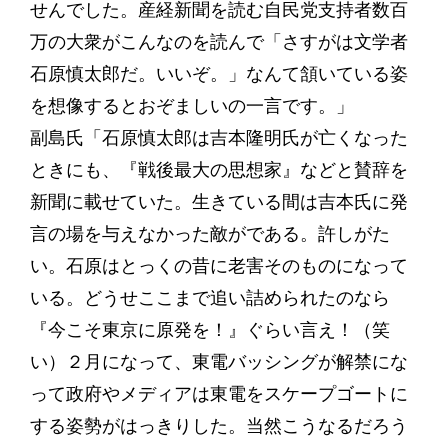
せんでした。産経新聞を読む自民党支持者数百
万の大衆がこんなのを読んで「さすがは文学者
石原慎太郎だ。いいぞ。」なんて頷いている姿
を想像するとおぞましいの一言です。」
副島氏「石原慎太郎は吉本隆明氏が亡くなった
ときにも、『戦後最大の思想家』などと賛辞を
新聞に載せていた。生きている間は吉本氏に発
言の場を与えなかった敵がである。許しがた
い。石原はとっくの昔に老害そのものになって
いる。どうせここまで追い詰められたのなら
『今こそ東京に原発を！』ぐらい言え！（笑
い）２月になって、東電バッシングが解禁にな
って政府やメディアは東電をスケープゴートに
する姿勢がはっきりした。当然こうなるだろう