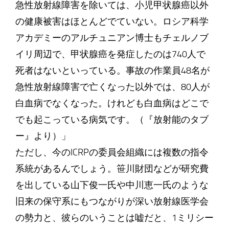
急性放射線障害を除いては、小児甲状腺癌以外
の健康被害はほとんどでていない。ロシア科学
アカデミーのアルチュニアン博士もチェルノブ
イリ周辺で、甲状腺癌を発症したのは740人で
死者はないといっている。事故の作業員48名が
急性放射線障害で亡くなった以外では、80人が
白血病でなくなった。けれども白血病はどこで
でも起こっている病気です。（『放射能のタブ
ー』より）」
ただし、今のICRPの委員会組織には複数の指令
系統があるんでしょう。笹川財団などが研究費
を出している山下俊一氏や中川恵一氏のような
旧来の保守系にもつながりが深い放射線医学会
の勢力と、彼らのいうことは嘘だと、1ミリシー