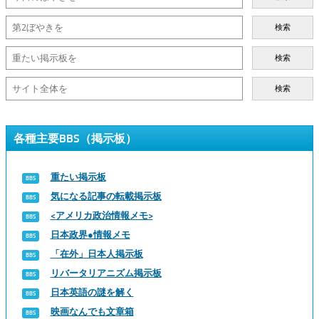
検索
検索
検索
各種主要BBS（掲示板）
重たい掲示板
気になる記事の転載掲示板
<アメリカ政治情報メモ>
日本政界●情報メモ
「在外」日本人掲示板
リバータリアニズム掲示板
日本英語の謎を解く
映画なんでも文章箱