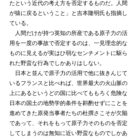
たという近代の考え方を否定するものだ。人間
が猿に戻るということ」と吉本隆明氏も指摘し
ている。
人間だけが持つ英知の所産である原子力の活
用を一度の事故で否定するのは、一見理念的な
ものに見えるが実はひ弱なセンチメントに駆ら
れた野蛮な行為でしかありはしない。
日本と並んで原子力の活用で他に抜きんじて
いるフランスと比べれば、世界最大の火山脈の
上にあるというどの国に比べてももろく危険な
日本の国土の地勢学的条件を斟酌せずにことを
進めてきた原発当事者たちの杜撰さこそが欠陥
であって、それをもって原子力そのものを否定
してしまうのは無知に近い野蛮なものでしかあ