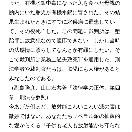
った。有機水銀中毒になった魚を食べた母親の
胎内にいた胎児が有機水銀に冒された。その結
果生まれたときにすでに水俣病に罹患してい
て、その後死亡した。この問題に裁判所は、堕
胎罪は故意犯なので適応できない。しかし当時
の法感情に照らしてなんとか有罪にしたい。そ
こで裁判所は業務上過失致死罪を適用した。刑
法学者や裁判官たちは、胎児にも人権があると
みなしたのである。
（副島隆彦、山口宏共著『法律学の正体』第四
章 刑法を参照）
今あげた例ほど、放射能こわいこわい派の害は
微妙ではない。あなたたちリベラル派の抽象的
な愛からくる『子供も老人も放射能から守らな