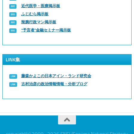
近代医学・医療掲示板
ふじむら掲示板
辣腕行政マン掲示板
“予言者”金融セミナー掲示板
LINK集
藤森かよこの日本アイン・ランド研究会
古村治彦の政治情報情報・分析ブログ
copyright(c) 2000- 2026 SNSI (Soejima National Strategy