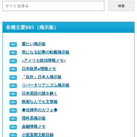
検索
各種主要BBS（掲示板）
重たい掲示板
気になる記事の転載掲示板
<アメリカ政治情報メモ>
日本政界●情報メモ
「在外」日本人掲示板
リバータリアニズム掲示板
日本英語の謎を解く
映画なんでも文章箱
◆法律学のカフェ◆
理科系掲示板
金融情報メモ
小室直樹文献目録