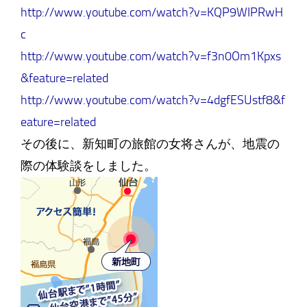
http://www.youtube.com/watch?v=KQP9WIPRwH
c
http://www.youtube.com/watch?v=f3n0Om1Kpxs
&feature=related
http://www.youtube.com/watch?v=4dgfESUstf8&f
eature=related
その後に、新知町の旅館の女将さんが、地震の
際の体験談をしました。