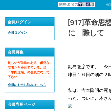
HO
コンテンツへスキップ
[917]革
会員ログイン
に 際して
会員ログイン
会員募集
貧しいが前途のある、優秀な
副島隆彦です。 今
若者たちを育てている、当
「学問道場」の会員になって
昨日１６日の朝の２
下さい。
会員のお申し込みはこちら
私は、吉本隆明の死
った。ついに吉本さ
会員専用ページ