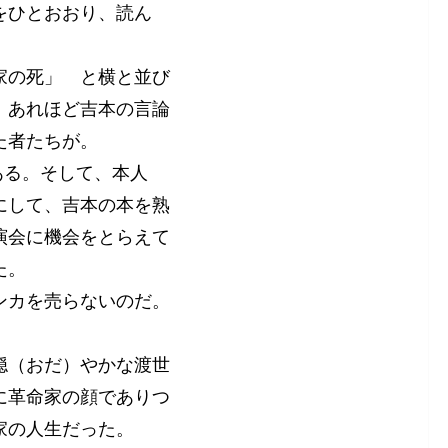
をひとおおり、読ん
家の死」 と横と並び
。あれほど吉本の言論
た者たちが。
ある。そして、本人
にして、吉本の本を熟
演会に機会をとらえて
た。
ンカを売らないのだ。
穏（おだ）やかな渡世
に革命家の顔でありつ
家の人生だった。