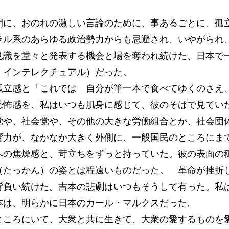
に、おのれの激しい言論のために、事あるごとに、孤
ラル系のあらゆる政治勢力からも忌避され、いやがられ
見識を堂々と発表する機会と場を奪われ続けた、日本で
・インテレクチュアル）だった。
立感と「これでは 自分が筆一本で食べてゆくのさえ
恐怖感を、私はいつも肌身に感じて、彼のそばで見て
や、社会党や、その他の大きな労働組合とか、社会団
響力が、なかなか大きく外側に、一般国民のところにま
への焦燥感と、苛立ちをずっと持っていた。彼の表面の
（たっかん）の姿とは程遠いものだった。 革命が挫折
背負い続けた。吉本の悲劇はいつもそうして有った。私
本は、明らかに日本のカール・マルクスだった。
ころにいて、大衆と共に生きて、大衆の愛するものを