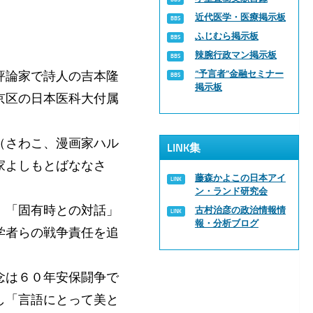
」
近代医学・医療掲示板
ふじむら掲示板
辣腕行政マン掲示板
評論家で詩人の吉本隆
“予言者”金融セミナー
掲示板
京区の日本医科大付属
（さわこ、漫画家ハル
LINK集
家よしもとばななさ
藤森かよこの日本アイ
ン・ランド研究会
、「固有時との対話」
古村治彦の政治情報情
報・分析ブログ
学者らの戦争責任を追
念は６０年安保闘争で
し「言語にとって美と