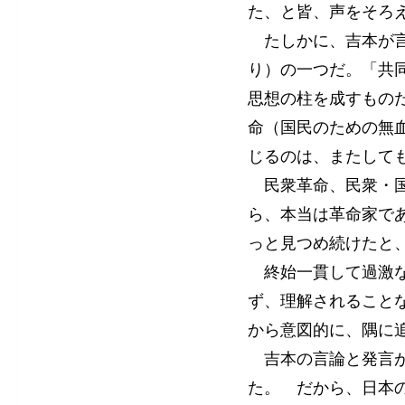
た、と皆、声をそろ
たしかに、吉本が言
り）の一つだ。「共
思想の柱を成すもの
命（国民のための無
じるのは、またして
民衆革命、民衆・国
ら、本当は革命家で
っと見つめ続けたと
終始一貫して過激な
ず、理解されること
から意図的に、隅に
吉本の言論と発言が
た。 だから、日本