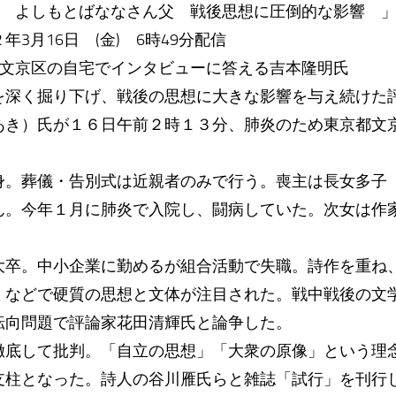
去 よしもとばななさん父 戦後思想に圧倒的な影響 
3月16日 (金) 6時49分配信
都文京区の自宅でインタビューに答える吉本隆明氏
深く掘り下げ、戦後の思想に大きな影響を与え続けた
あき）氏が１６日午前２時１３分、肺炎のため東京都文
。葬儀・告別式は近親者のみで行う。喪主は長女多子
ん。今年１月に肺炎で入院し、闘病していた。次女は作
卒。中小企業に勤めるが組合活動で失職。詩作を重ね
」などで硬質の思想と文体が注目された。戦中戦後の文
転向問題で評論家花田清輝氏と論争した。
底して批判。「自立の思想」「大衆の原像」という理
支柱となった。詩人の谷川雁氏らと雑誌「試行」を刊行