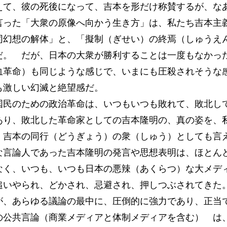
えて、彼の死後になって、吉本を形だけ称賛するが、
った「大衆の原像へ向かう生き方」は、私たち吉本主
同幻想の解体」と、「擬制（ぎせい）の終焉（しゅうえ
だ。 だが、日本の大衆が勝利することは一度もなかっ
血革命）も同じような感じで、いまにも圧殺されそうな
も激しい幻滅と絶望感だ。
民のための政治革命は、いつもいつも敗れて、敗北し
あり、敗北した革命家としての吉本隆明の、真の姿を、
、吉本の同行（どうぎょう）の衆（しゅう）としても言
言論人であった吉本隆明の発言や思想表明は、ほとん
なく、いつも、いつも日本の悪辣（あくらつ）な大メデ
追いやられ、どかされ、忌避され、押しつぶされてきた
、あらゆる議論の最中に、圧倒的に強力であり、正当
の公共言論（商業メディアと体制メディアを含む） は