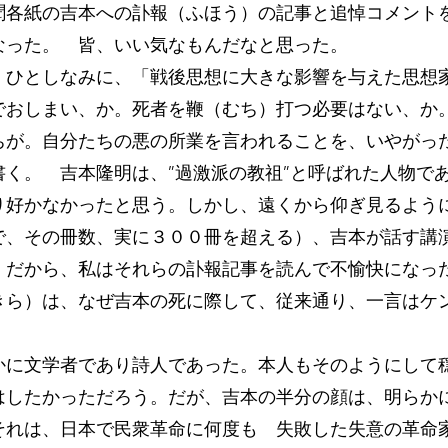
聞各紙の吉本への訃報（ふほう）の記事と追悼コメント
なった。 皆、いい気なもんだなと思った。
ひとしなみに、「戦後思想に大きな影響を与えた思想
でおしまい、か。死者を鞭（むち）打つ必要はない、か
ちが。自分たちの悪の所業を言われることを、いやがっ
く。 吉本隆明は、”過激派の教祖”と呼ばれた人物で
り好かなかったと思う。しかし、遠くから仰ぎ見るよう
で、その冊数、実に３００冊を超える）、吉本が話す講
。だから、私はそれらの訃報記事を読んで不愉快になっ
ら）は、なぜ吉本の死に際して、従来通り、一言はケ
に文学者であり詩人であった。本人もそのようにして
はしたかっただろう。だが、吉本の半分の顔は、明らか
それは、日本で民衆革命に何度も 失敗した失意の革命