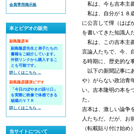
私は、今も吉本主義
会員専用掲示板
私は、自分が１８歳
に公言して憚（はば
本とビデオの販売
を書いてきた知識人
私は、この吉本主義
副島隆彦本
副島隆彦先生と弟子たちの
言論人たちで、今、
書籍をご紹介しています。
外部リンクから購入するこ
る時期に、歴史的な
とも可能です。
以下の新聞記事にあ
詳しくはこちら →
や）がらない政治青
副島隆彦講演ビデオ
い。吉本隆明の本を
「今日のぼやきの語り口」
を実際に映像で体感できる
た。
秘蔵のＶＴＲ
詳しくはこちら →
吉本は、激しい論争
人たちだ。だが、お
（転載貼り付け始め
当サイトについて