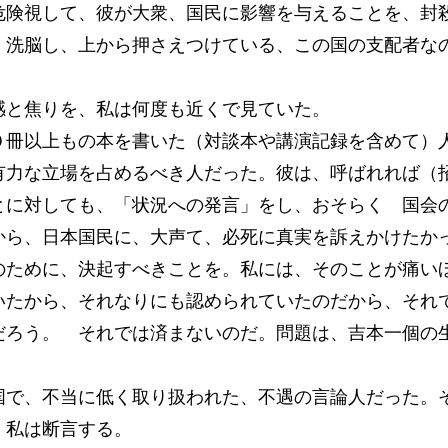
危険視して、彼が大衆、国民に影響を与えることを、封
、洗脳し、上から押さえつけている、この国の支配者な
と焦りを、私は何度も近くで見ていた。
冊以上もの本を書いた（対談本や講演記録を含めて）
有力な立場を占めるべき人だった。彼は、呼ばれれば（
とに対しても、「状況への発言」をし、おそらく 国会
から、日本国民に、大声て、必死に真実を訴えかけたか
のために、決起すべきことを。私には、そのことが痛い
たから、それなりにも認められていたのだから、それ
だろう。 それでは済まないのだ。問題は、吉本一個の
で、不当に低く取り扱われた、不遇の言論人だった。
、私は断言する。