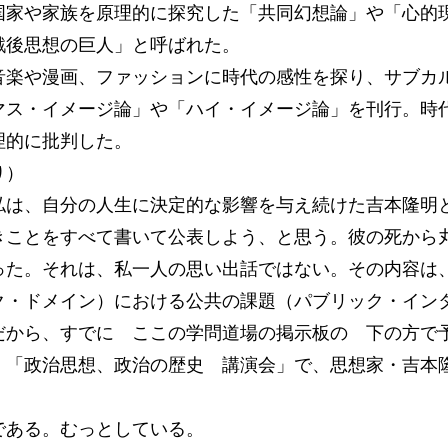
国家や家族を原理的に探究した「共同幻想論」や「心的
戦後思想の巨人」と呼ばれた。
楽や漫画、ファッションに時代の感性を探り、サブカ
マス・イメージ論」や「ハイ・イメージ論」を刊行。時
理的に批判した。
り）
は、自分の人生に決定的な影響を与え続けた吉本隆明
きことをすべて書いて公表しよう、と思う。彼の死から
った。それは、私一人の思い出話ではない。その内容は
ク・ドメイン）における公共の課題（パブリック・イン
だから、すでに ここの学問道場の掲示板の 下の方で
「政治思想、政治の歴史 講演会」で、思想家・吉本
ある。むっとしている。