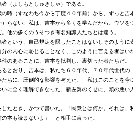
者（よしもとしゅぎしゃ）である。
の時（すなわち今から丁度４０年前）から、ずっと吉
か）らない。私は、吉本から多くを学んだから、ウソを
だ。他の多くのうそつき有名知識人たちとは違う。
者という、自己規定を隠したことはないしそのように
自分の内心に恥じることなく、このように言える者はい
事件のあるごとに、吉本を批判し、裏切った者たちだ。
るとおり、吉本は、私たち６０年代、７０年代世代の
年たちに、圧倒的な影響を与えた。 私はこのことを今
ついに全く理解できなった、新左翼のくせに、頭の悪い
をしたとき、かつて書いた。「民衆とは何か。それは、
前の本も読まないよ」 と相手に言った。
）