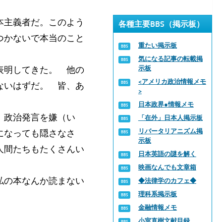
本主義者だ。このよう
各種主要BBS（掲示板）
つかないで本当のこと
重たい掲示板
気になる記事の転載掲
表明してきた。 他の
示板
<アメリカ政治情報メモ
ないはずだ。 皆、あ
>
日本政界●情報メモ
 政治発言を嫌（い
「在外」日本人掲示板
リバータリアニズム掲
になっても隠さなさ
示板
人間たちもたくさんい
日本英語の謎を解く
映画なんでも文章箱
私の本なんか読まない
◆法律学のカフェ◆
理科系掲示板
金融情報メモ
小室直樹文献目録