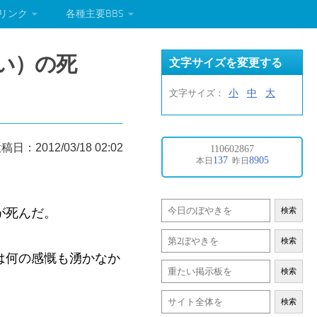
リンク
各種主要BBS
うめい）の死
文字サイズを変更する
小
中
大
文字サイズ：
稿日：2012/03/18 02:02
が死んだ。
検索
検索
は何の感慨も湧かなか
検索
検索