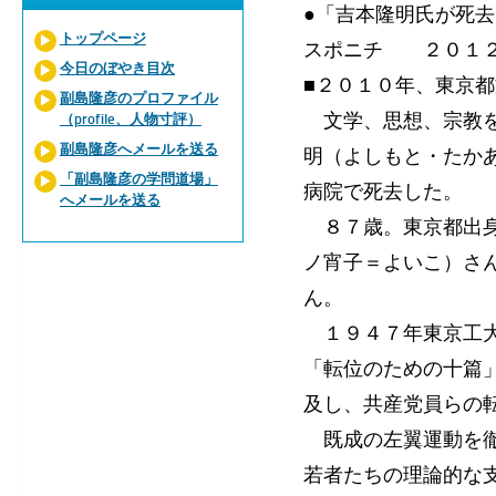
●「吉本隆明氏が死
トップページ
スポニチ ２０１２年
今日のぼやき目次
■２０１０年、東京
副島隆彦のプロファイル
文学、思想、宗教を
（profile、人物寸評）
副島隆彦へメールを送る
明（よしもと・たか
「副島隆彦の学問道場」
病院で死去した。
へメールを送る
８７歳。東京都出身
ノ宵子＝よいこ）さ
ん。
１９４７年東京工大
「転位のための十篇
及し、共産党員らの
既成の左翼運動を徹
若者たちの理論的な