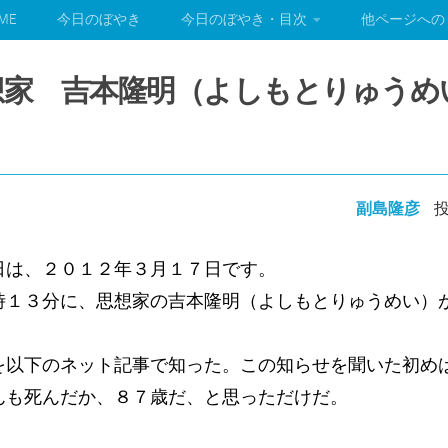
ME
今日のぼやき
今日のぼやき・目次
他ページへの
命思想家 吉本隆明（よしもとりゅ
副島隆彦
投
日は、２０１２年３月１７日です。
時１３分に、思想家の吉本隆明（よしもとりゅうめい）
を以下のネット記事で知った。この知らせを聞いた初め
んも死んだか、８７歳だ、と思っただけだ。