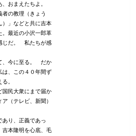
なあ、おまえたちよ。
義者の教理（きょう
ん）」などと共に吉本
た。最近の小沢一郎革
感じだ。 私たちが感
て、今に至る。 だか
私は、この４０年間ず
える。
ど国民大衆にまで届か
ィア（テレビ、新聞）
。
であり、正義であっ
、吉本隆明を心底、毛