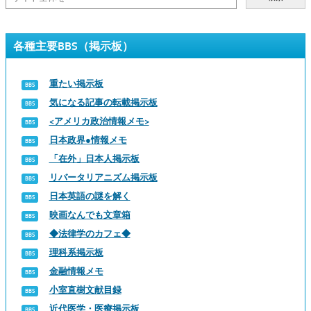
各種主要BBS（掲示板）
重たい掲示板
気になる記事の転載掲示板
<アメリカ政治情報メモ>
日本政界●情報メモ
「在外」日本人掲示板
リバータリアニズム掲示板
日本英語の謎を解く
映画なんでも文章箱
◆法律学のカフェ◆
理科系掲示板
金融情報メモ
小室直樹文献目録
近代医学・医療掲示板