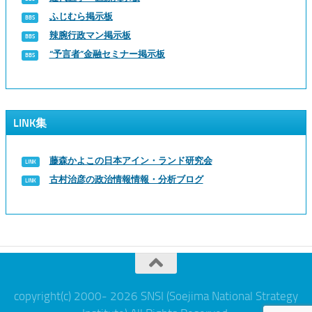
ふじむら掲示板
辣腕行政マン掲示板
“予言者”金融セミナー掲示板
LINK集
藤森かよこの日本アイン・ランド研究会
古村治彦の政治情報情報・分析ブログ
copyright(c) 2000- 2026 SNSI (Soejima National Strategy