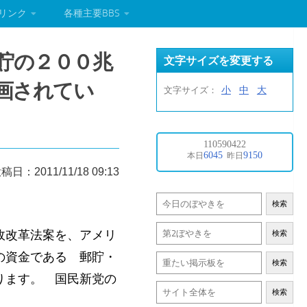
リンク
各種主要BBS
郵貯の２００兆
文字サイズを変更する
画されてい
小
中
大
文字サイズ：
稿日：2011/11/18 09:13
検索
政改革法案を、アメリ
検索
の資金である 郵貯・
検索
ります。 国民新党の
検索