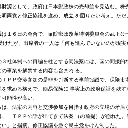
財源として、政府は日本郵政株の売却益を見込む。株
公明両党と修正協議を進め、成立 を図りたい考え。ただ
は１６日の会合で、衆院郵政改革特別委員会の武正公
を受けたが、出席者の一人は「何も進んでいないのが現実
３社体制への再編を柱とする同法案には、国の間接的
どの事業を解禁する内容も含まれ る。
ＴＰＰ交渉参加の是非を判断する事前協議で、保険市
保を求める構えで、簡易保険に 事実上の政府保証を残す
す可能性が高い。
は、法案の内容と交渉参加を目指す政府の立場の矛盾
日、「ＴＰＰの話が出てきて法案 （の前提）が崩れた。
ない」と指摘。修正協議を急ぐ民主党をけん制した。