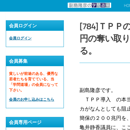
HO
コンテンツへスキップ
[784]Ｔ
会員ログイン
円の奪い取
会員ログイン
る。
会員募集
貧しいが前途のある、優秀な
若者たちを育てている、当
「学問道場」の会員になって
副島隆彦です。
下さい。
ＴＰＰ導入 の本当
会員のお申し込みはこちら
カがなんとしても阻
簡保の２００兆円を
会員専用ページ
亀井静香議員に、こ