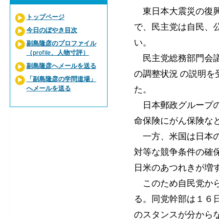
東日本大震災の復興
トップページ
で、民主党は自民、
今日のぼやき目次
い。
副島隆彦のプロファイル
（profile、人物寸評）
民主党総務部門会議
副島隆彦へメールを送る
の調整状況 の説明
「副島隆彦の学問道場」
た。
へメールを送る
日本郵政グループの
命保険にがん保険な
一方、米国は日本の
対等な競争条件の確
日米のあつれきが増
このため自民党から
る。同党幹部は１６
のスタンスが分から