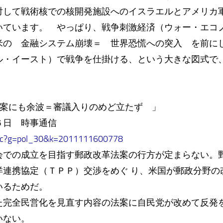
して戦術核での核開発施設へのイスラエルとアメリカ
います。 やっぱり、戦争刺激経済（ウォー・エコノミー w
米の 金融システム崩壊＝ 世界恐慌への突入 を前に
ル・イースト）で戦争を仕掛ける、という大きな図式で
）
法案にも余波＝審議入りのめど立たず 」
６日 時事通信
jc/c?g=pol_30&k=2011111600778
での成立を目指す郵政改革法案の行方が定まらない。
洋連携協定（ＴＰＰ）交渉をめぐ り、米国が郵政分野の
いるためだ。
完全民営化を見直す内容の法案に自民党が改めて反発を
いない。