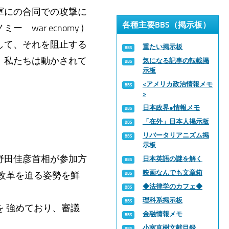
軍にの合同での攻撃に
各種主要BBS（掲示板）
ar ecnomy )
して、それを阻止する
重たい掲示板
、私たちは動かされて
気になる記事の転載掲
示板
<アメリカ政治情報メモ
>
日本政界●情報メモ
「在外」日本人掲示板
リバータリアニズム掲
示板
野田佳彦首相が参加方
日本英語の謎を解く
映画なんでも文章箱
改革を迫る姿勢を鮮
◆法律学のカフェ◆
理科系掲示板
 強めており、審議
金融情報メモ
小室直樹文献目録