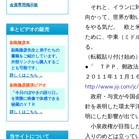
会員専用掲示板
それと、イランに対
向かって、世界が動いて
をやる気だ。 欧と
本とビデオの販売
ために、中東（ミド
副島隆彦本
る。
副島隆彦先生と弟子たちの
（転載貼り付け始め
書籍をご紹介しています。
外部リンクから購入するこ
●「 ＴＰＰ、郵政
とも可能です。
詳しくはこちら →
２０１１年１１月１
副島隆彦講演ビデオ
http://www.jiji.com/
「今日のぼやきの語り口」
政府・与党が今国会
を実際に映像で体感できる
秘蔵のＶＴＲ
針を表明した環太平
詳しくはこちら →
明にした影響が出て
小泉政権が目指した
入りのめどは立って
当サイトについて