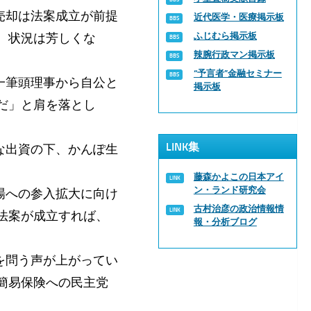
売却は法案成立が前提
近代医学・医療掲示板
、状況は芳しくな
ふじむら掲示板
辣腕行政マン掲示板
“予言者”金融セミナー
一筆頭理事から自公と
掲示板
だ」と肩を落とし
LINK集
な出資の下、かんぽ生
藤森かよこの日本アイ
ン・ランド研究会
場への参入拡大に向け
古村治彦の政治情報情
法案が成立すれば、
報・分析ブログ
を問う声が上がってい
簡易保険への民主党