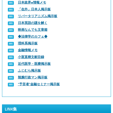
日本政界●情報メモ
「在外」日本人掲示板
リバータリアニズム掲示板
日本英語の謎を解く
映画なんでも文章箱
◆法律学のカフェ◆
理科系掲示板
金融情報メモ
小室直樹文献目録
近代医学・医療掲示板
ふじむら掲示板
辣腕行政マン掲示板
“予言者”金融セミナー掲示板
LINK集