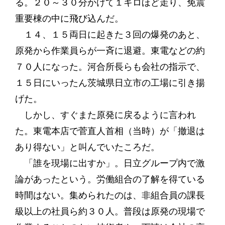
る。２０～３０分かけて１キロほど走り、免震
重要棟の中に飛び込んだ。
１４、１５両日に起きた３回の爆発のあと、
原発から作業員らが一斉に退避。東電などの約
７０人になった。河合所長らも会社の指示で、
１５日にいったん茨城県日立市の工場に引き揚
げた。
しかし、すぐまた原発に戻るように言われ
た。東電本店で菅直人首相（当時）が「撤退は
あり得ない」と叫んでいたころだ。
「誰を現場に出すか」。日立グループ内で激
論があったという。労働組合の了解を得ている
時間はない。集められたのは、非組合員の課長
級以上の社員ら約３０人。普段は原発の現場で