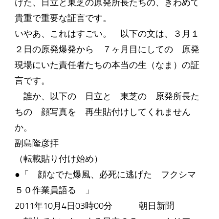
けた、日立と東芝の原発所長たちの、きわめて
貴重で重要な証言です。
いやあ、これはすごい。 以下の文は、３月１
２日の原発爆発から ７ヶ月目にしての 原発
現場にいた責任者たちの本当の生（なま）の証
言です。
誰か、以下の 日立と 東芝の 原発所長た
ちの 顔写真を 再生貼付けしてくれません
か。
副島隆彦拝
（転載貼り付け始め）
●「 顔なでた爆風、必死に逃げた フクシマ
５０作業員語る 」
2011年10月4日03時00分 朝日新聞