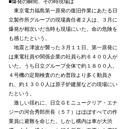
■爆発の瞬間、その時現場は
東京電力福島第一原発の復旧作業にあたる日
立製作所グループの現場責任者２人は、３月に
爆発が相次いだ当時も現場にいた。命の危険を
も感じたという。
地震と津波が襲った３月１１日、第一原発に
は東電社員や関係企業の社員ら約６４００人が
いた。うち日立グループ全体で約１８００人。
４号機の定期検査のため普段より多く動員さ
れ、約１３００人は原子炉建屋などの現場にい
たという。
激しい揺れに、日立ＧＥニュークリア・エナ
ジーの河合秀郎所長（５７）はほぼすべての作
業員に避難を命じた。しかし構内は車が大渋