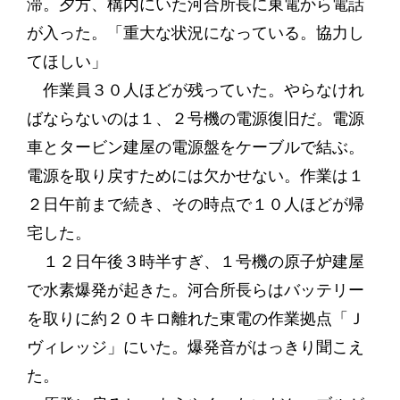
滞。夕方、構内にいた河合所長に東電から電話
が入った。「重大な状況になっている。協力し
てほしい」
作業員３０人ほどが残っていた。やらなけれ
ばならないのは１、２号機の電源復旧だ。電源
車とタービン建屋の電源盤をケーブルで結ぶ。
電源を取り戻すためには欠かせない。作業は１
２日午前まで続き、その時点で１０人ほどが帰
宅した。
１２日午後３時半すぎ、１号機の原子炉建屋
で水素爆発が起きた。河合所長らはバッテリー
を取りに約２０キロ離れた東電の作業拠点「Ｊ
ヴィレッジ」にいた。爆発音がはっきり聞こえ
た。