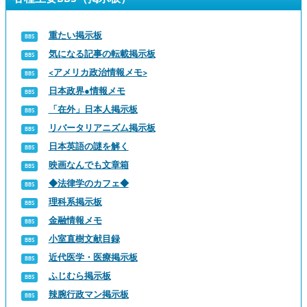
重たい掲示板
気になる記事の転載掲示板
<アメリカ政治情報メモ>
日本政界●情報メモ
「在外」日本人掲示板
リバータリアニズム掲示板
日本英語の謎を解く
映画なんでも文章箱
◆法律学のカフェ◆
理科系掲示板
金融情報メモ
小室直樹文献目録
近代医学・医療掲示板
ふじむら掲示板
辣腕行政マン掲示板