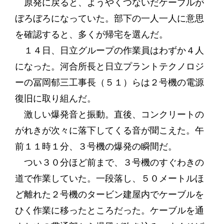
原発に戻ると、ようやくつないだケーブルが
ぼろぼろになっていた。部下の一人一人に意思
を確認すると、多くが帰宅を選んだ。
１４日、日立グループの作業員はわずか４人
になった。河合所長と日立プラントテクノロジ
ーの冨岡郁三工事長（５１）らは２号機の電源
復旧に取り組んだ。
激しい爆発音と振動。直後、コンクリートの
がれきが次々に落下してくる音が聞こえた。午
前１１時１分、３号機の爆発の瞬間だ。
つい３０分ほど前まで、３号機のすぐわきの
道で作業していた。一段落し、５０メートルほ
ど離れた２号機のタービン建屋内でケーブルを
ひく作業に移ったところだった。ケーブルを通