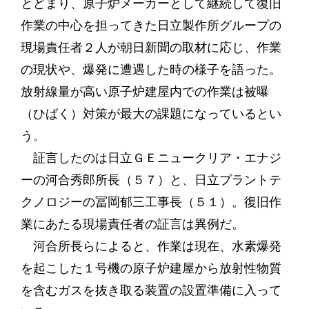
とどまり、原子炉メーカーとして継続して復旧
作業の中心を担ってきた日立製作所グループの
現場責任者２人が朝日新聞の取材に応じ、作業
の現状や、爆発に遭遇した時の様子を語った。
放射線量が高い原子炉建屋内での作業は被曝
（ひばく）対策が最大の課題になっているとい
う。
証言したのは日立ＧＥニュークリア・エナジ
ーの河合秀郎所長（５７）と、日立プラントテ
クノロジーの冨岡郁三工事長（５１）。復旧作
業にあたる現場責任者の証言は異例だ。
河合所長らによると、作業は現在、水素爆発
を起こした１号機の原子炉建屋から放射性物質
を含むガスを抜き取る装置の設置準備に入って