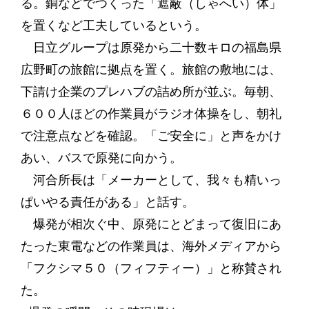
る。銅などでつくった「遮蔽（しゃへい）体」
を置くなど工夫しているという。
日立グループは原発から二十数キロの福島県
広野町の旅館に拠点を置く。旅館の敷地には、
下請け企業のプレハブの詰め所が並ぶ。毎朝、
６００人ほどの作業員がラジオ体操をし、朝礼
で注意点などを確認。「ご安全に」と声をかけ
あい、バスで原発に向かう。
河合所長は「メーカーとして、我々も精いっ
ぱいやる責任がある」と話す。
爆発が相次ぐ中、原発にとどまって復旧にあ
たった東電などの作業員は、海外メディアから
「フクシマ５０（フィフティー）」と称賛され
た。