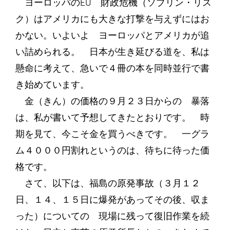
ヨーロッパのEU 財政危機（ソブリン・リス
ク）はアメリカにも大きな打撃を与えずにはお
かない。いよいよ ヨーロッパとアメリカが追
い詰められる。 日本が生き延びる道を、私は
懸命に考えて、急いで４冊の本を同時並行で書
き始めています。
金（きん）の価格の９月２３日からの 暴落
は、私が書いて予想してきたとおりです。 時
期を見て、今こそ金を買うべきです。 一グラ
ム４０００円割れというのは、待ちに待った価
格です。
さて、以下は、福島の原発事故（３月１２
日、１４、１５日に爆発があってその後、収ま
った）についての 現場に残って復旧作業を続