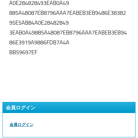
A0E284828493EAB0A49
885A48087EB8796AAA7EABEB3EB9486E38382
95E5AB84A0E28482849
3EAB0A49885A48087EB8796AAA7EABEB3EB94
86E3919A9886FDB7A4A
BB59697EF
会員ログイン
会員ログイン