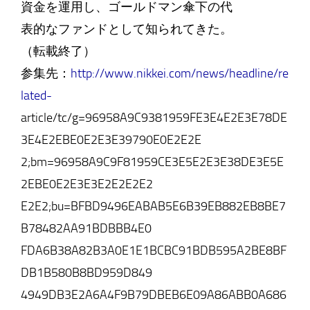
資金を運用し、ゴールドマン傘下の代
表的なファンドとして知られてきた。
（転載終了）
参集先：
http://www.nikkei.com/news/headline/re
lated-
article/tc/g=96958A9C9381959FE3E4E2E3E78DE
3E4E2EBE0E2E3E39790E0E2E2E
2;bm=96958A9C9F81959CE3E5E2E3E38DE3E5E
2EBE0E2E3E3E2E2E2E2
E2E2;bu=BFBD9496EABAB5E6B39EB882EB8BE7
B78482AA91BDBBB4E0
FDA6B38A82B3A0E1E1BCBC91BDB595A2BE8BF
DB1B580B8BD959D849
4949DB3E2A6A4F9B79DBEB6E09A86ABB0A686