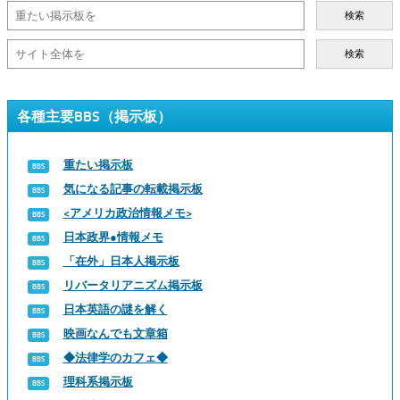
検索
検索
各種主要BBS（掲示板）
重たい掲示板
気になる記事の転載掲示板
<アメリカ政治情報メモ>
日本政界●情報メモ
「在外」日本人掲示板
リバータリアニズム掲示板
日本英語の謎を解く
映画なんでも文章箱
◆法律学のカフェ◆
理科系掲示板