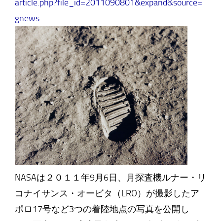
article.php?file_id=2011090801&expand&source=
gnews
NASAは２０１１年9月6日、月探査機ルナー・リ
コナイサンス・オービタ（LRO）が撮影したア
ポロ17号など3つの着陸地点の写真を公開し