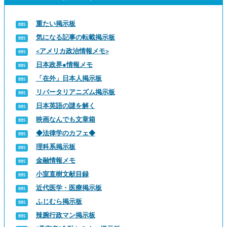
重たい掲示板
気になる記事の転載掲示板
<アメリカ政治情報メモ>
日本政界●情報メモ
「在外」日本人掲示板
リバータリアニズム掲示板
日本英語の謎を解く
映画なんでも文章箱
◆法律学のカフェ◆
理科系掲示板
金融情報メモ
小室直樹文献目録
近代医学・医療掲示板
ふじむら掲示板
辣腕行政マン掲示板