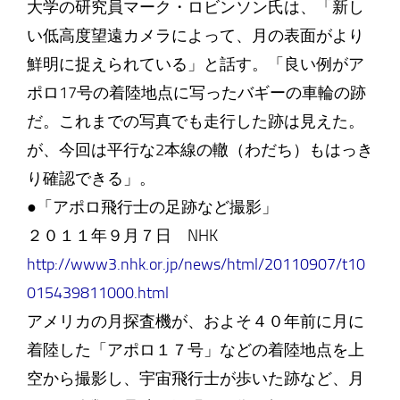
大学の研究員マーク・ロビンソン氏は、「新し
い低高度望遠カメラによって、月の表面がより
鮮明に捉えられている」と話す。「良い例がア
ポロ17号の着陸地点に写ったバギーの車輪の跡
だ。これまでの写真でも走行した跡は見えた。
が、今回は平行な2本線の轍（わだち）もはっき
り確認できる」。
●「アポロ飛行士の足跡など撮影」
２０１１年９月７日 NHK
http://www3.nhk.or.jp/news/html/20110907/t10
015439811000.html
アメリカの月探査機が、およそ４０年前に月に
着陸した「アポロ１７号」などの着陸地点を上
空から撮影し、宇宙飛行士が歩いた跡など、月