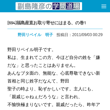
コンテンツへスキップ
[694]福島産直お取り寄せにはまる、の巻1
野田リベイル 明子
投稿日：2011/09/03 00:29
野田リベイル明子です。
私は、生まれてこの方、今ほど自分の姓を「嫌
だな」と思ったことはありません。
あんなブタ面の、無能な、心底尊敬できない新
首相と同じ姓字だなんて、野田
聖子の時より、恥ずかしいです。主人にも、
「親戚じゃねぇだろうな」と言われ、
不愉快極まりないです。親戚だったら、昨年ア