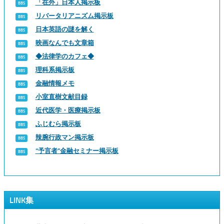
「在外」日本人掲示板
リバータリアニズム掲示板
日本英語の謎を解く
映画なんでも文章箱
◆法律学のカフェ◆
理科系掲示板
金融情報メモ
小室直樹文献目録
近代医学・医療掲示板
ふじむら掲示板
辣腕行政マン掲示板
“予言者”金融セミナー掲示板
LINK集