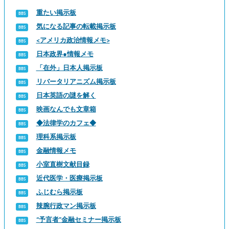
重たい掲示板
気になる記事の転載掲示板
<アメリカ政治情報メモ>
日本政界●情報メモ
「在外」日本人掲示板
リバータリアニズム掲示板
日本英語の謎を解く
映画なんでも文章箱
◆法律学のカフェ◆
理科系掲示板
金融情報メモ
小室直樹文献目録
近代医学・医療掲示板
ふじむら掲示板
辣腕行政マン掲示板
“予言者”金融セミナー掲示板