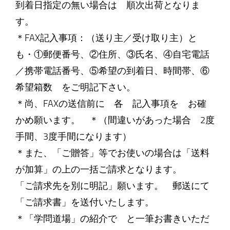
到着日指定の無い場合は 順次出荷となりま
す。
＊FAX記入事項：（送り主／受け取り主）と
も・①郵便番号、②住所、③氏名、④自宅電話
／携帯電話番号、⑤希望の到着日、時間帯、⑥
希望箱数 をご明記下さい。
＊尚、FAXの送信前に 各 記入事項を お確
かめ願います。 ＊（間違いがあった場合 2度
手間、3度手間になります）
＊また、「ご贈答」等でお使いの場合は「送料
が加算」の上の一括ご請求となります。
「ご請求先を別に明記」願います。 郵送にて
「ご請求書」を送付いたします。
＊「学問道場」の紹介で と一筆お書きいただ