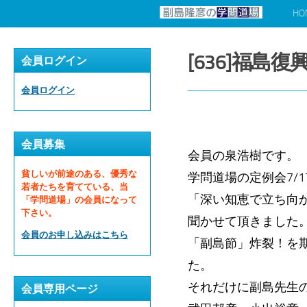
HO
コンテンツへスキップ
[636]福島
会員ログイン
会員ログイン
会員募集
会員の泉浩樹です。
貧しいが前途のある、優秀な
学問道場の定例会7/
若者たちを育てている、当
「深い知恵で立ち向
「学問道場」の会員になって
下さい。
聞かせて頂きました
会員のお申し込みはこちら
「副島節」炸裂！を
た。
それだけに副島先生
会員専用ページ