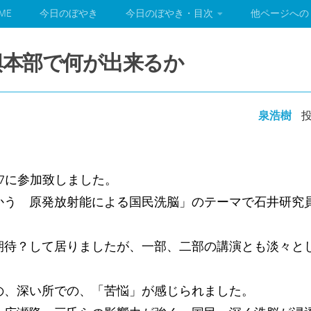
ME
今日のぼやき
今日のぼやき・目次
他ページへの
復興本部で何が出来るか
泉浩樹
投
17に参加致しました。
かう 原発放射能による国民洗脳」のテーマで石井研究
。
期待？して居りましたが、一部、二部の講演とも淡々と
の、深い所での、「苦悩」が感じられました。