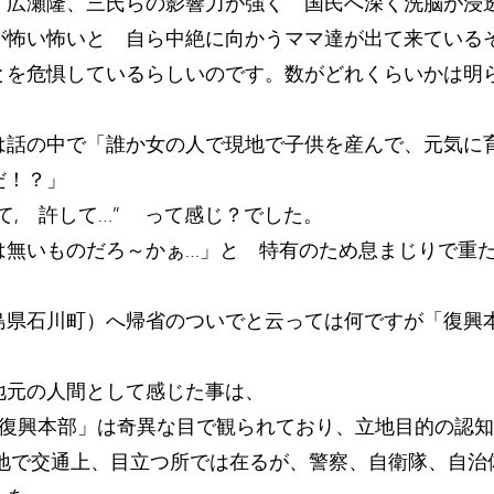
、広瀬隆、三氏らの影響力が強く 国民へ深く洗脳が浸
が怖い怖いと 自ら中絶に向かうママ達が出て来ている
とを危惧しているらしいのです。数がどれくらいかは明
。
は話の中で「誰か女の人で現地で子供を産んで、元気に
だ！？」
, 許して…” って感じ？でした。
は無いものだろ～かぁ…」と 特有のため息まじりで重
島県石川町）へ帰省のついでと云っては何ですが「復興
地元の人間として感じた事は、
島復興本部」は奇異な目で観られており、立地目的の認
立地で交通上、目立つ所では在るが、警察、自衛隊、自