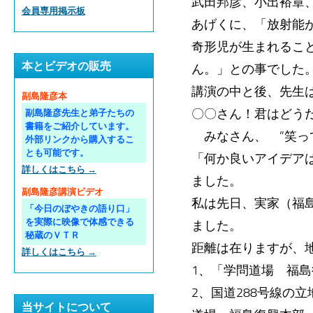
武田邦彦、小出裕章
会員専用掲示板
あげくに、「放射能
奇形児が生まれるこ
本とビデオの販売
ん。」との事でした
講演の中と後、先生
副島隆彦本
〇〇さん！君はどう
副島隆彦先生と弟子たちの
書籍をご紹介しています。
みなさん、 ”笑って
外部リンクから購入するこ
とも可能です。
「何か良いアイデア
詳しくはこちら →
ました。
副島隆彦講演ビデオ
私は先日、実家（福
「今日のぼやきの語り口」
を実際に映像で体感できる
ました。
秘蔵のＶＴＲ
距離は在りますが、
詳しくはこちら →
1、「学問道場 福
2、国道288号線の
当サイトについて