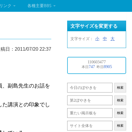
リンク
各種主要BBS
文字サイズを変更する
小
中
大
文字サイズ：
稿日：2011/07/20 22:37
員、副島先生のお話を
検索
検索
した講演との印象でし
検索
検索