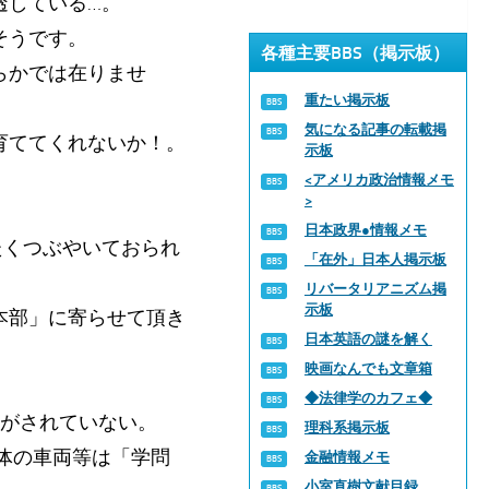
透している…。
そうです。
各種主要BBS（掲示板）
らかでは在りませ
重たい掲示板
気になる記事の転載掲
育ててくれないか！。
示板
<アメリカ政治情報メモ
>
日本政界●情報メモ
たくつぶやいておられ
「在外」日本人掲示板
リバータリアニズム掲
示板
本部」に寄らせて頂き
日本英語の謎を解く
映画なんでも文章箱
◆法律学のカフェ◆
知がされていない。
理科系掲示板
治体の車両等は「学問
金融情報メモ
小室直樹文献目録