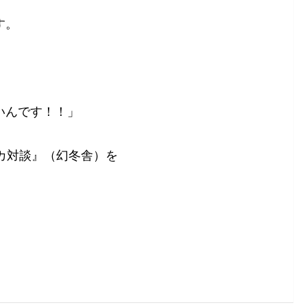
す。
。
いんです！！」
カ対談』（幻冬舎）を