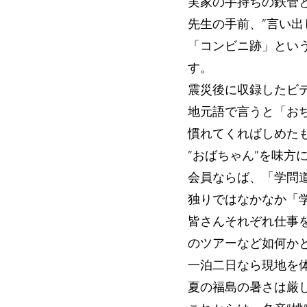
実家の手持ちの鉄管
先生の手前、”言い出
「コンビニ跡」とい
す。
震災後に収録したビ
地元語で言うと「お
慣れてくればしめた
”おばちゃん”を味方
会員ならば、「学問
独りではなかなか「
皆さんそれぞれ仕事
のツアーなど如何か
一泊二日なら現地を
夏の福島の暑さは厳