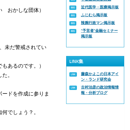
近代医学・医療掲示板
い おかしな団体）
ふじむら掲示板
辣腕行政マン掲示板
“予言者”金融セミナー
掲示板
、未だ警戒されてい
LINK集
でもあるのです。）
藤森かよこの日本アイ
した。
ン・ランド研究会
古村治彦の政治情報情
ボードを作成に参りま
報・分析ブログ
如何でしょう？。