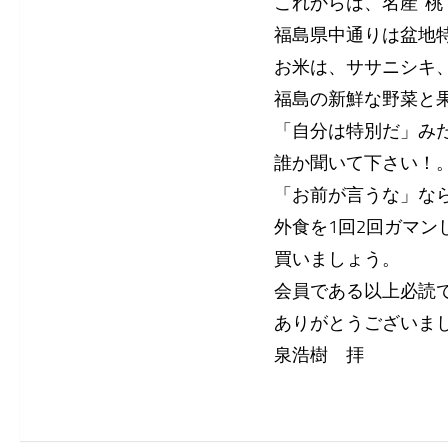
これからは、名産”桃
福島県中通りは盆地
お米は、ササニシキ
福島の新鮮な野菜と
「自分は特別だ」み
誰か聞いて下さい！
「お前が言うな」な
外食を1回2回ガマ
買いましょう。
会員である以上必読
ありがとうございま
泉浩樹 拝