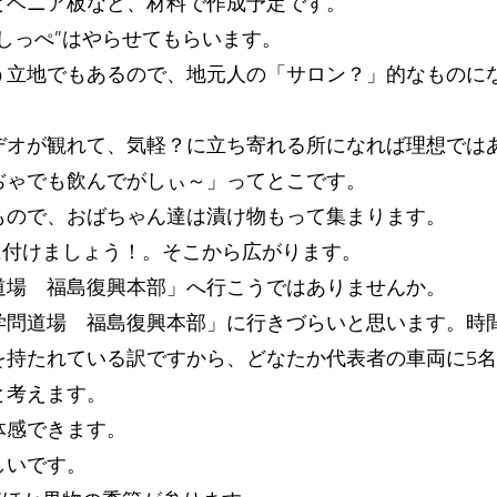
とベニア板など、材料で作成予定です。
しっぺ”はやらせてもらいます。
う立地でもあるので、地元人の「サロン？」的なものに
デオが観れて、気軽？に立ち寄れる所になれば理想では
ぢゃでも飲んでがしぃ～」ってとこです。
もので、おばちゃん達は漬け物もって集まります。
に付けましょう！。そこから広がります。
道場 福島復興本部」へ行こうではありませんか。
学問道場 福島復興本部」に行きづらいと思います。時
を持たれている訳ですから、どなたか代表者の車両に5
と考えます。
体感できます。
しいです。