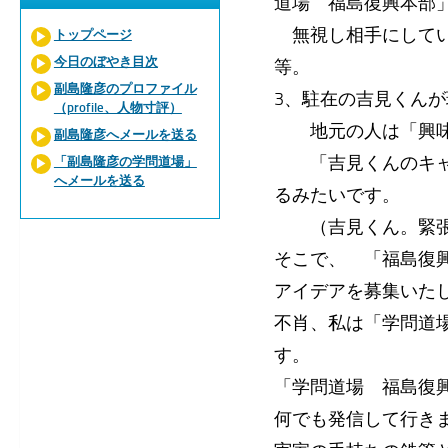
道場 福島復興本部
無視し相手にしてい
トップページ
今日のぼやき目次
等。
副島隆彦のプロファイル
3、駐在の吉見くん
（profile、人物寸評）
地元の人は「興味が
副島隆彦へメールを送る
「吉見くんのキャラ
「副島隆彦の学問道場」
へメールを送る
るみたいです。
（吉見くん。緊張を
そこで、 「福島復
アイデアを募集いた
不肖、私は「学問道
す。
「学問道場 福島復
何でも発信して行き