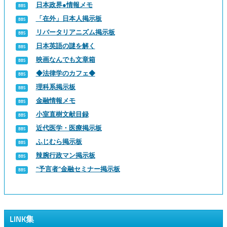
日本政界●情報メモ
「在外」日本人掲示板
リバータリアニズム掲示板
日本英語の謎を解く
映画なんでも文章箱
◆法律学のカフェ◆
理科系掲示板
金融情報メモ
小室直樹文献目録
近代医学・医療掲示板
ふじむら掲示板
辣腕行政マン掲示板
“予言者”金融セミナー掲示板
LINK集