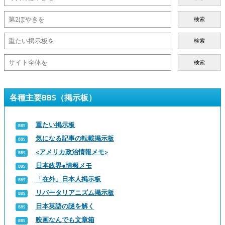
検索
検索
検索
各種主要BBS（掲示板）
重たい掲示板
気になる記事の転載掲示板
<アメリカ政治情報メモ>
日本政界●情報メモ
「在外」日本人掲示板
リバータリアニズム掲示板
日本英語の謎を解く
映画なんでも文章箱