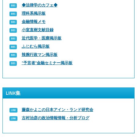
◆法律学のカフェ◆
理科系掲示板
金融情報メモ
小室直樹文献目録
近代医学・医療掲示板
ふじむら掲示板
辣腕行政マン掲示板
“予言者”金融セミナー掲示板
LINK集
藤森かよこの日本アイン・ランド研究会
古村治彦の政治情報情報・分析ブログ