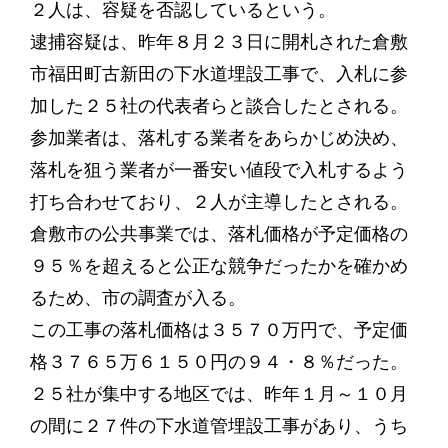
２人は、容疑を否認しているという。
逮捕容疑は、昨年８月２３日に開札された倉敷
市福田町古新田の下水道埋設工事で、入札に参
加した２５社の代表者らと談合したとされる。
参加業者は、落札する業者をあらかじめ決め、
落札を狙う業者が一番安い値段で入札するよう
打ち合わせており、２人が主導したとされる。
倉敷市の公共事業では、落札価格が予定価格の
９５％を超えると公正な競争だったかを確かめ
るため、市の調査が入る。
この工事の落札価格は３５７０万円で、予定価
格３７６５万６１５０円の９４・８％だった。
２５社が集中する地区では、昨年１月～１０月
の間に２７件の下水道管埋設工事があり、うち