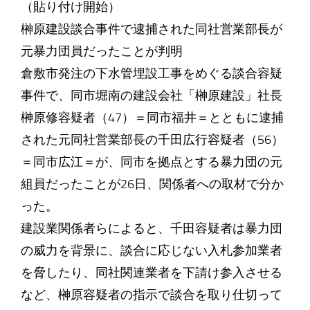
（貼り付け開始）
榊原建設談合事件で逮捕された同社営業部長が
元暴力団員だったことが判明
倉敷市発注の下水管埋設工事をめぐる談合容疑
事件で、同市堀南の建設会社「榊原建設」社長
榊原修容疑者（47）＝同市福井＝とともに逮捕
された元同社営業部長の千田広行容疑者（56）
＝同市広江＝が、同市を拠点とする暴力団の元
組員だったことが26日、関係者への取材で分か
った。
建設業関係者らによると、千田容疑者は暴力団
の威力を背景に、談合に応じない入札参加業者
を脅したり、同社関連業者を下請け参入させる
など、榊原容疑者の指示で談合を取り仕切って