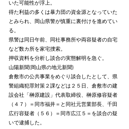
いた可能性が浮上。
得た利益の多くは暴力団の資金源となっていた
とみられ、岡山県警が慎重に裏付けを進めてい
る。
県警は同日午前、同社事務所や両容疑者の自宅
など数カ所を家宅捜索。
押収資料を分析し談合の実態解明を急ぐ。
山陽新聞(岡山県の地元新聞)
倉敷市の公共事業をめぐり談合したとして、県
警組織犯罪対策２課などは２５日、倉敷市の建
設会社「榊原建設」代表取締役、榊原修容疑者
（４７）＝同市福井＝と同社元営業部長、千田
広行容疑者（５６）＝同市広江５＝を談合の疑
いで逮捕した。