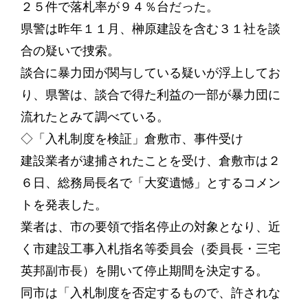
２５件で落札率が９４％台だった。
県警は昨年１１月、榊原建設を含む３１社を談
合の疑いで捜索。
談合に暴力団が関与している疑いが浮上してお
り、県警は、談合で得た利益の一部が暴力団に
流れたとみて調べている。
◇「入札制度を検証」倉敷市、事件受け
建設業者が逮捕されたことを受け、倉敷市は２
６日、総務局長名で「大変遺憾」とするコメン
トを発表した。
業者は、市の要領で指名停止の対象となり、近
く市建設工事入札指名等委員会（委員長・三宅
英邦副市長）を開いて停止期間を決定する。
同市は「入札制度を否定するもので、許されな