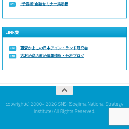
“予言者”金融セミナー掲示板
LINK集
藤森かよこの日本アイン・ランド研究会
古村治彦の政治情報情報・分析ブログ
copyright(c) 2000- 2026 SNSI (Soejima National Strategy
Institute) All Rights Reserved.