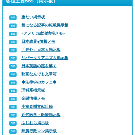
各種主要BBS（掲示板）
重たい掲示板
気になる記事の転載掲示板
<アメリカ政治情報メモ>
日本政界●情報メモ
「在外」日本人掲示板
リバータリアニズム掲示板
日本英語の謎を解く
映画なんでも文章箱
◆法律学のカフェ◆
理科系掲示板
金融情報メモ
小室直樹文献目録
近代医学・医療掲示板
ふじむら掲示板
辣腕行政マン掲示板