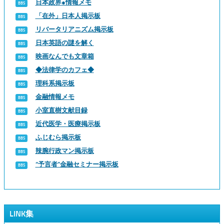
日本政界●情報メモ
「在外」日本人掲示板
リバータリアニズム掲示板
日本英語の謎を解く
映画なんでも文章箱
◆法律学のカフェ◆
理科系掲示板
金融情報メモ
小室直樹文献目録
近代医学・医療掲示板
ふじむら掲示板
辣腕行政マン掲示板
“予言者”金融セミナー掲示板
LINK集