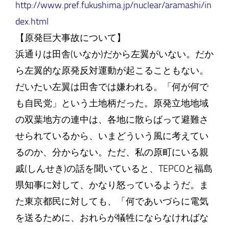
http://www.pref.fukushima.jp/nuclear/aramashi/in
dex.html
【原発巨大事故について】
浜通りは田舎(いなか)だから左翼がいない。だか
ら左翼的な原発反対運動が起こることもない。
だいたい左翼は田舎では嫌われる。「何が何で
も自民党」という土地柄だった。原発立地地域
の双葉地方の連中は、各地に散らばって避難さ
せられているから、いまどういう風に考えてい
るのか、分からない。ただ、私の原町にいる親
戚(しんせき)の話を聞いていると、TEPCOと福島
県知事に対して、かなり怒っているようだ。ま
た東京都民に対しても、「何であいづらに電気
を送るために、おれらが犠牲にならなければな