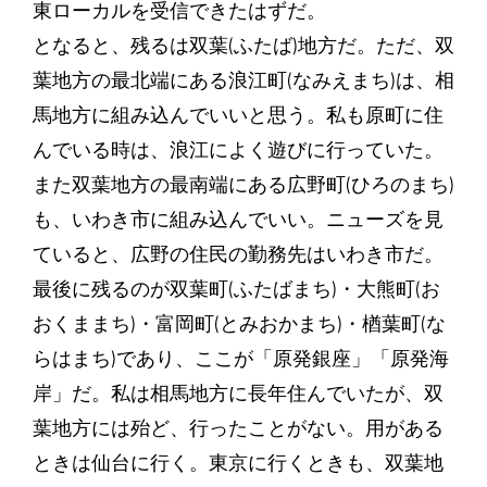
東ローカルを受信できたはずだ。
となると、残るは双葉(ふたば)地方だ。ただ、双
葉地方の最北端にある浪江町(なみえまち)は、相
馬地方に組み込んでいいと思う。私も原町に住
んでいる時は、浪江によく遊びに行っていた。
また双葉地方の最南端にある広野町(ひろのまち)
も、いわき市に組み込んでいい。ニューズを見
ていると、広野の住民の勤務先はいわき市だ。
最後に残るのが双葉町(ふたばまち)・大熊町(お
おくままち)・富岡町(とみおかまち)・楢葉町(な
らはまち)であり、ここが「原発銀座」「原発海
岸」だ。私は相馬地方に長年住んでいたが、双
葉地方には殆ど、行ったことがない。用がある
ときは仙台に行く。東京に行くときも、双葉地