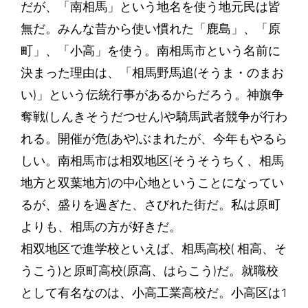
だが、「南相馬」という地名を使う地元民は皆
無だ。みんな昔から使い慣れた「鹿島」、「原
町」、「小高」を使う。南相馬市という名前に
決まった理由は、「相馬野馬追(そうま・のまお
い)」という伝統行事があるからだろう。神旗争
奪戦(しんきそうだつせん)や騎馬武者競争が行わ
れる。開催が危(あや)ぶまれたが、今年もやるら
しい。南相馬市は相双地区(そうそうちく、相馬
地方と双葉地方)の中心地ということになってい
るが、盛りを過ぎた、さびれた街だ。私は原町
よりも、相馬の方が好きだ。
相双地区で進学校といえば、相馬高校( 相高、そ
うこう)と原町高校(原高、はらこう)だ。就職校
として有名なのは、小高工業高校だ。小高区は1