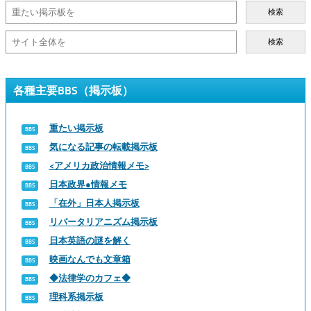
検索
検索
各種主要BBS（掲示板）
重たい掲示板
気になる記事の転載掲示板
<アメリカ政治情報メモ>
日本政界●情報メモ
「在外」日本人掲示板
リバータリアニズム掲示板
日本英語の謎を解く
映画なんでも文章箱
◆法律学のカフェ◆
理科系掲示板