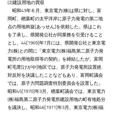
(2)建設用地の買収
昭和43年６月、東京電力(株)は県に対し、富
岡町、楢葉町の太平洋岸に原子力発電の第二地
点の用地斡旋[あっせん]を依頼した。県はこれ
を了承し、県開発公社が同業務を引受けること
とし、44[1969]年7月には、県開発公社と東京電
力(株)との間に「東京電力(株)福島第二原子力発
電所の用地取得等の契約」を締結したが、富岡
町毛萱[けがや]地区では、原子力発電所設置絶
対反対を決議したことなどもあり、富岡町議会
では、原子力問題調査特別委員会を設置した。
昭和45[1970]年3月、楢葉町議会では、東京電力
(株)福島第二原子力発電所建設用地の町有地処分
を議決し、昭和46[1971]年3月、東京電力(株)福