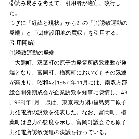
②読み易さを考えて、引用者が適宜、改行し
た。
つぎに『経緯と現状』から2Fの「(1)誘致運動の
発端」と「(2)建設用地の買収」を引用する。
(引用開始)
(1)誘致運動の発端
大熊町、双葉町の原子力発電所誘致運動が発
端となり、富岡町、楢葉町においてもその気運
が高まり、昭和42[1967]年11月には、南双方部
総合開発期成会が企業誘致を知事に陳情し、43
[1968]年1月、県は、東京電力(株)福島第二原子
力発電所の誘致を発表した。なお、富岡町、楢
葉町は協力の態度を示し、富岡町議会でも原子
力発電所誘致促進の決議を行っている。