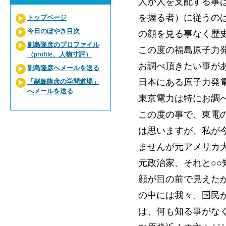
人が人を支配する事
を握る者）に従うの
トップページ
今日のぼやき目次
の顔を見る事なく歴
副島隆彦のプロファイル
この度の福島原子力
（profile、人物寸評）
お調べ頂きたい事が
副島隆彦へメールを送る
日本にある原子力発
「副島隆彦の学問道場」
へメールを送る
東京電力は特にお調
この度の事で、東電
は思いますが、私が
ませんが元アメリカ
元政治家、それと○
顔が目の前で見えた
の中には我々、国民
は、何も知る事がな