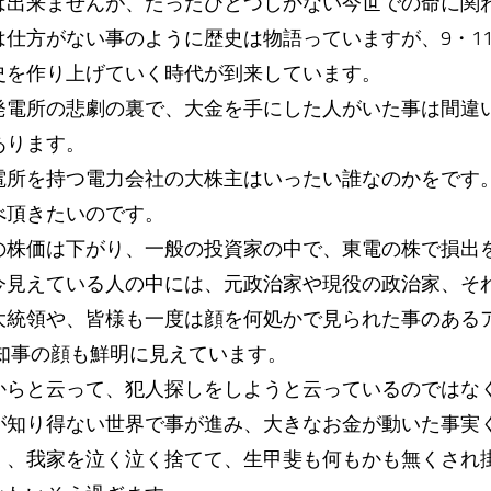
は出来ませんが、たったひとつしかない今世での命に関
は仕方がない事のように歴史は物語っていますが、9・1
史を作り上げていく時代が到来しています。
発電所の悲劇の裏で、大金を手にした人がいた事は間違
あります。
電所を持つ電力会社の大株主はいったい誰なのかをです
べ頂きたいのです。
の株価は下がり、一般の投資家の中で、東電の株で損出
今見えている人の中には、元政治家や現役の政治家、そ
大統領や、皆様も一度は顔を何処かで見られた事のある
○知事の顔も鮮明に見えています。
からと云って、犯人探しをしようと云っているのではな
が知り得ない世界で事が進み、大きなお金が動いた事実
く、我家を泣く泣く捨てて、生甲斐も何もかも無くされ