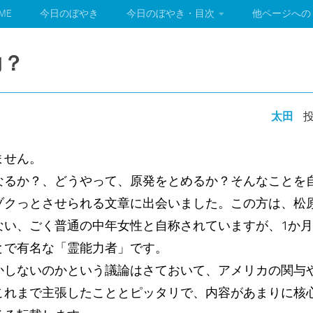
ME
今日のぼやき
今日のぼやき・目次
他ページへの
力？
太田
投
ません。
なるか？、どうやって、原発をとめるか？そんなことを
ゾクっとさせられる文章に出会いました。この方は、松
ない、ごく普通の中年女性と自称されていますが、1か
とで有名な「霊能力者」です。
かしないのかという議論はさておいて、アメリカの関与
これまで主張したこととピッタリで、内容があまりに核