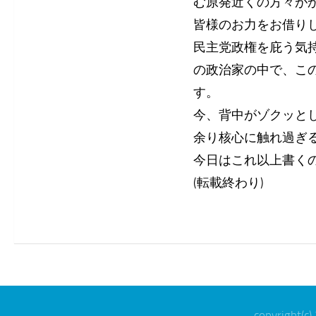
む原発近くの方々が
皆様のお力をお借り
民主党政権を庇う気
の政治家の中で、こ
す。
今、背中がゾクッと
余り核心に触れ過ぎ
今日はこれ以上書く
(転載終わり)
copyright(c)