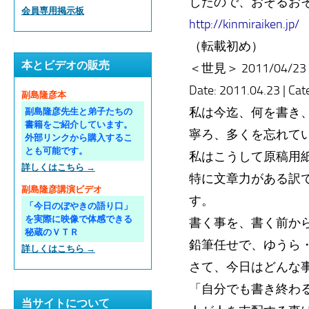
したので、おそるお
会員専用掲示板
http://kinmiraiken.jp/
（転載初め）
本とビデオの販売
＜世見＞ 2011/04/23
Date: 2011.04.23 | Ca
副島隆彦本
私は今迄、何を書き
副島隆彦先生と弟子たちの
書籍をご紹介しています。
寧ろ、多くを忘れて
外部リンクから購入するこ
とも可能です。
私はこうして原稿用
詳しくはこちら →
特に文章力がある訳
副島隆彦講演ビデオ
す。
「今日のぼやきの語り口」
を実際に映像で体感できる
書く事を、書く前か
秘蔵のＶＴＲ
鉛筆任せで、ゆうら
詳しくはこちら →
さて、今日はどんな
「自分でも書き終わ
当サイトについて