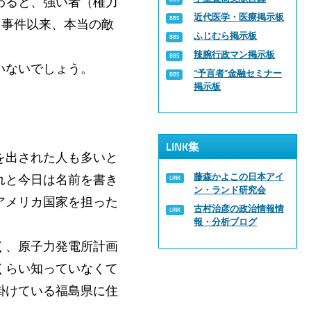
わると、強い者（権力
近代医学・医療掲示板
1事件以来、本当の敵
ふじむら掲示板
辣腕行政マン掲示板
いないでしょう。
“予言者”金融セミナー
掲示板
。
LINK集
を出された人も多いと
藤森かよこの日本アイ
れと今日は名前を書き
ン・ランド研究会
アメリカ国家を担った
古村治彦の政治情報情
報・分析ブログ
く、原子力発電所計画
くらい知っていなくて
掛けている福島県に住