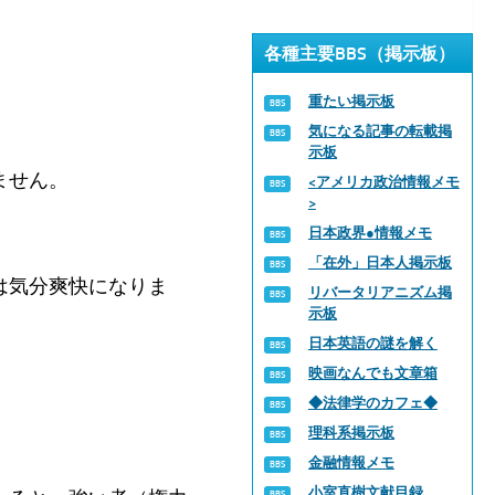
各種主要BBS（掲示板）
重たい掲示板
気になる記事の転載掲
示板
ません。
<アメリカ政治情報メモ
>
日本政界●情報メモ
「在外」日本人掲示板
は気分爽快になりま
リバータリアニズム掲
示板
日本英語の謎を解く
映画なんでも文章箱
◆法律学のカフェ◆
理科系掲示板
金融情報メモ
小室直樹文献目録