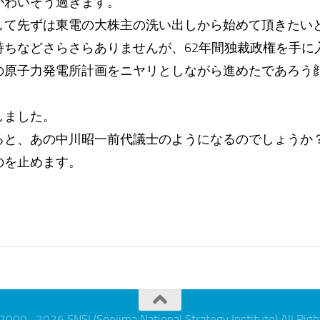
かわいそう過ぎます。
して先ずは東電の大株主の洗い出しから始めて頂きたい
持ちなどさらさらありませんが、62年間独裁政権を手に
の原子力発電所計画をニヤリとしながら進めたであろう
しました。
ると、あの中川昭一前代議士のようになるのでしょうか
のを止めます。
 2000- 2026 SNSI (Soejima National Strategy Institute) All Rig