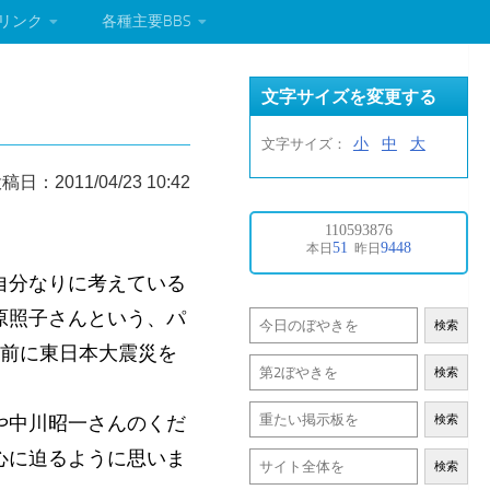
リンク
各種主要BBS
文字サイズを変更する
小
中
大
文字サイズ：
稿日：2011/04/23 10:42
自分なりに考えている
原照子さんという、パ
検索
月前に東日本大震災を
検索
や中川昭一さんのくだ
検索
心に迫るように思いま
検索