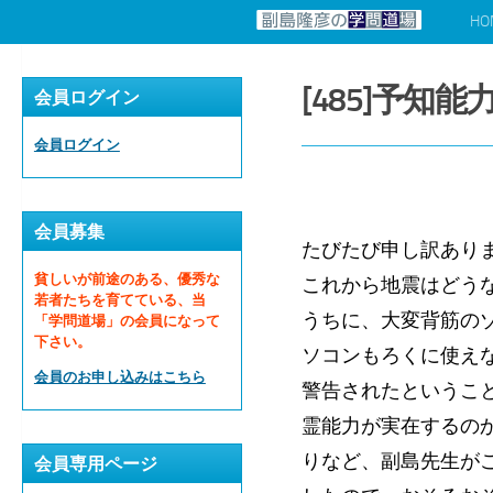
HO
コンテンツへスキップ
[485]予知能
会員ログイン
会員ログイン
会員募集
たびたび申し訳あり
貧しいが前途のある、優秀な
これから地震はどう
若者たちを育てている、当
うちに、大変背筋の
「学問道場」の会員になって
下さい。
ソコンもろくに使え
会員のお申し込みはこちら
警告されたというこ
霊能力が実在するの
りなど、副島先生が
会員専用ページ