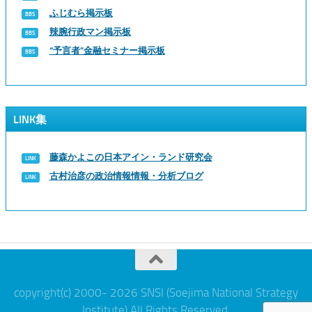
ふじむら掲示板
辣腕行政マン掲示板
“予言者”金融セミナー掲示板
LINK集
藤森かよこの日本アイン・ランド研究会
古村治彦の政治情報情報・分析ブログ
copyright(c) 2000- 2026 SNSI (Soejima National Strategy
Institute) All Rights Reserved.