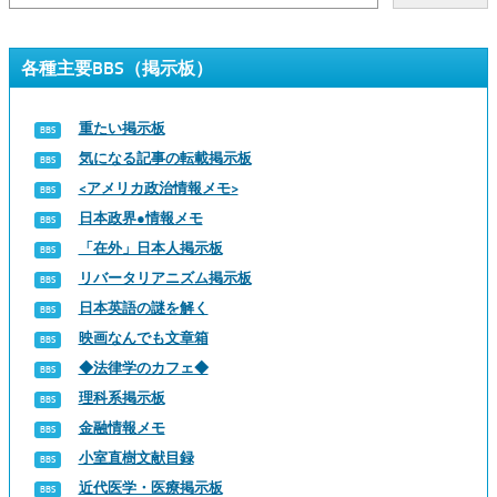
各種主要BBS（掲示板）
重たい掲示板
気になる記事の転載掲示板
<アメリカ政治情報メモ>
日本政界●情報メモ
「在外」日本人掲示板
リバータリアニズム掲示板
日本英語の謎を解く
映画なんでも文章箱
◆法律学のカフェ◆
理科系掲示板
金融情報メモ
小室直樹文献目録
近代医学・医療掲示板